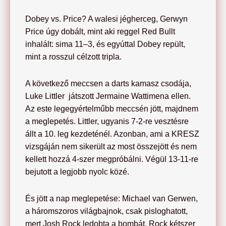
Dobey vs. Price? A walesi jégherceg, Gerwyn
Price úgy dobált, mint aki reggel Red Bullt
inhalált: sima 11–3, és egyúttal Dobey repült,
mint a rosszul célzott tripla.
A következő meccsen a darts kamasz csodája,
Luke Littler játszott Jermaine Wattimena ellen.
Az este legegyértelműbb meccsén jött, majdnem
a meglepetés. Littler, ugyanis 7-2-re vesztésre
állt a 10. leg kezdeténél. Azonban, ami a KRESZ
vizsgáján nem sikerült az most összejött és nem
kellett hozzá 4-szer megpróbálni. Végül 13-11-re
bejutott a legjobb nyolc közé.
És jött a nap meglepetése: Michael van Gerwen,
a háromszoros világbajnok, csak pisloghatott,
mert Josh Rock ledobta a bombát. Rock kétszer