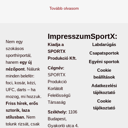
Tovább olvasom
Impresszum:
SportX:
Nem egy
Kiadja a
Labdarúgás
szokásos
SPORTX
Csapatsportok
sporthírportál,
Produkció Kft.
Egyéni sportok
hanem
egy új
Cégnév:
nézőpont
. Nálunk
Cookie
SPORTX
minden belefér:
beállítások
Produkció
foci, kosár, kézi,
Adatkezelési
Korlátolt
UFC, darts – ha
tájékoztató
Felelősségű
mozog, mi hozzuk.
Cookie
Társaság
Friss hírek, erős
tájékoztató
sztorik, laza
Székhely:
1106
stílusban.
Nem
Budapest,
tolunk rizsát, csak
Gyakorló utca 4.