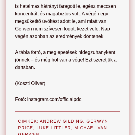
is hatalmas hátrányt faragott le, egész meccsen
koncentrált és magabiztos volt. A végén egy
megsüketítő üvöltést adott le, ami miatt van
Gerwen nem szívesen fogott kezet vele. Nap
végén azonban az eredmények döntenek.
A tábla forró, a meglepetések hidegzuhanyként
jönnek – és még hol van a vége! Ezt szeretjük a
dartsban.
(Koszti Olivér)
Fotó: Instagram.com/officialpdc
CÍMKÉK:
ANDREW GILDING
,
GERWYN
PRICE
,
LUKE LITTLER
,
MICHAEL VAN
GERWEN