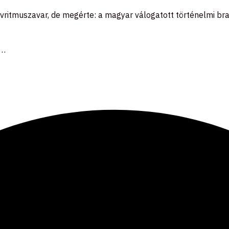
ívritmuszavar, de megérte: a magyar válogatott történelmi br
n…