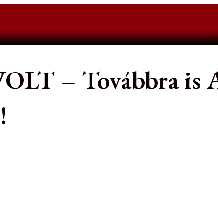
T – Továbbra is A-
!