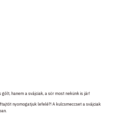
ólt, hanem a svájciak, a sör most nekünk is jár!
ftajtót nyomogatjuk lefelé?! A kulcsmeccset a svájciak
ban.