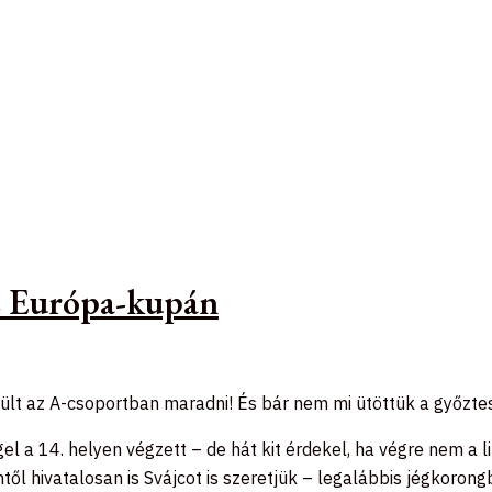
az Európa-kupán
lt az A-csoportban maradni! És bár nem mi ütöttük a győztes g
a 14. helyen végzett – de hát kit érdekel, ha végre nem a li
ntől hivatalosan is Svájcot is szeretjük – legalábbis jégkorong