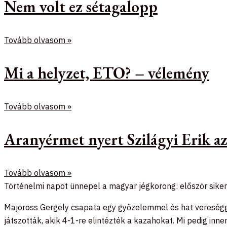
Nem volt ez sétagalopp
Tovább olvasom »
Mi a helyzet, ETO? – vélemény
Tovább olvasom »
Aranyérmet nyert Szilágyi Erik 
Tovább olvasom »
Történelmi napot ünnepel a magyar jégkorong: először sikerü
Majoross Gergely csapata egy győzelemmel és hat vereséggel 
játszották, akik 4-1-re elintézték a kazahokat. Mi pedig inne