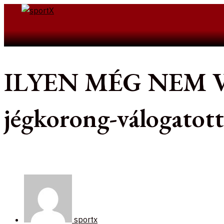
Skip
to
Search
content
ILYEN MÉG NEM VOL
jégkorong-válogatott
sportx