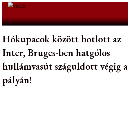
Skip
to
Search
content
Hókupacok között botlott az
Inter, Bruges-ben hatgólos
hullámvasút száguldott végig a
pályán!