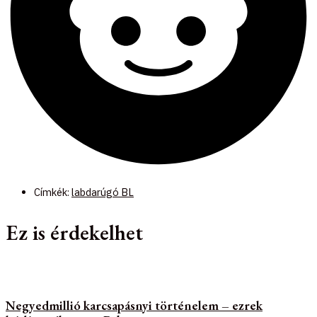
Címkék:
labdarúgó BL
Ez is érdekelhet
Negyedmillió karcsapásnyi történelem – ezrek