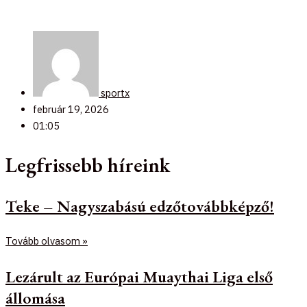
sportx
február 19, 2026
01:05
Legfrissebb híreink
Teke – Nagyszabású edzőtovábbképző!
Tovább olvasom »
Lezárult az Európai Muaythai Liga első
állomása