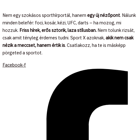
Nem egy szokásos sporthírportál, hanem
egy új nézőpont
. Nálunk
minden belefér: foci, kosár, kézi, UFC, darts – ha mozog, mi
hozzuk.
Friss hírek, erős sztorik, laza stílusban.
Nem tolunk rizsát,
csak amit tényleg érdemes tudni. Sport X azoknak,
akik nem csak
nézik a meccset, hanem értik is
. Csatlakozz, ha te is másképp
pörgeted a sportot.
Facebook-f