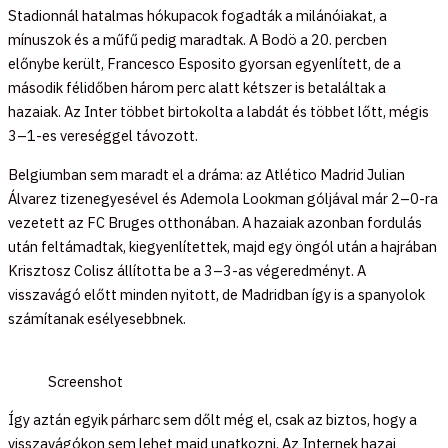
Stadionnál hatalmas hókupacok fogadták a milánóiakat, a
mínuszok és a műfű pedig maradtak. A Bodö a 20. percben
előnybe került, Francesco Esposito gyorsan egyenlített, de a
második félidőben három perc alatt kétszer is betaláltak a
hazaiak. Az Inter többet birtokolta a labdát és többet lőtt, mégis
3–1-es vereséggel távozott.
Belgiumban sem maradt el a dráma: az Atlético Madrid Julian
Álvarez tizenegyesével és Ademola Lookman góljával már 2–0-ra
vezetett az FC Bruges otthonában. A hazaiak azonban fordulás
után feltámadtak, kiegyenlítettek, majd egy öngól után a hajrában
Krisztosz Colisz állította be a 3–3-as végeredményt. A
visszavágó előtt minden nyitott, de Madridban így is a spanyolok
számítanak esélyesebbnek.
Screenshot
Így aztán egyik párharc sem dőlt még el, csak az biztos, hogy a
visszavágókon sem lehet majd unatkozni. Az Internek hazai