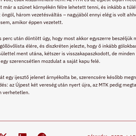
t már a szünet környékén félre lehetett tenni, és inkább a túlé
t öngól, három vezetésváltás – nagyjából ennyi elég is volt ah
 sem, amikor éppen vezetett.
 perc után döntött úgy, hogy most akkor egyszerre beszéljük 
a góllövőlista élére, és diszkréten jelezte, hogy ő inkább gólo
ülettel ment utána, kétszer is visszakapaszkodott, de minden 
 egy szerencsétlen mozdulat a saját kapu felé.
t egy ijesztő jelenet árnyékolta be, szerencsére később megny
dés: az Újpest két vereség után nyert újra, az MTK pedig megt
n verhetetlen.