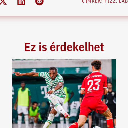
CÍMKÉK:
FIZZ
,
LA
Ez is érdekelhet