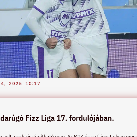
4, 2025
10:17
bdarúgó Fizz Liga 17. fordulójában.
 volt, csak kiszámítható nem. Az MTK és az Újpest olyan meccs