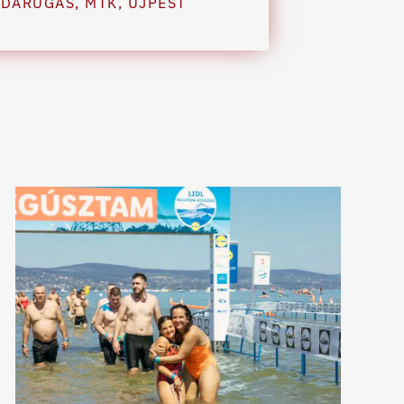
BDARÚGÁS
,
MTK
,
ÚJPEST