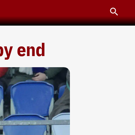
Searc
ppy end