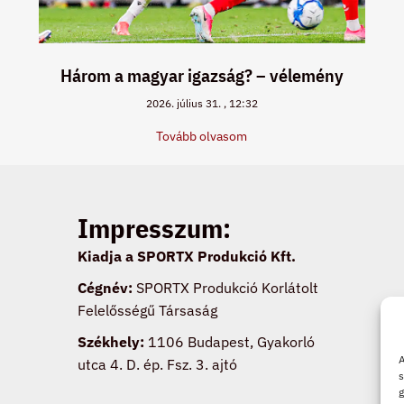
Három a magyar igazság? – vélemény
2026. július 31.
12:32
Tovább olvasom
Impresszum:
Kiadja a SPORTX Produkció Kft.
Cégnév:
SPORTX Produkció Korlátolt
Felelősségű Társaság
Székhely:
1106 Budapest, Gyakorló
A
utca 4. D. ép. Fsz. 3. ajtó
s
g