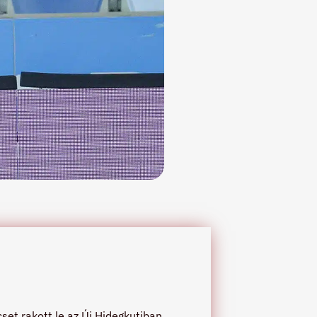
et rakott le az Új Hidegkutiban,