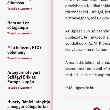
állomása
amelyben a taktikai táblá
Tovább olvasom »
történéseket. Hét gól, ké
biztonságban, még akkor
Nem volt ez
sétagalopp
Az Újpest 239 gólcsendes
Tovább olvasom »
duplázott, feliratkozott 
gondolkodik. Az MTK becs
Mi a helyzet, ETO? –
lila válasz – ha más nem,
vélemény
Tovább olvasom »
A második félidő rohanásá
viszont már nem volt kér
Aranyérmet nyert
statisztika is csak papíro
Szilágyi Erik az
Európa-kupán
fotó: ujpestfc.hu
Tovább olvasom »
Huszty Dániel irányítja
a magyar válogatottat