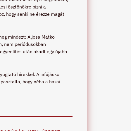
lési ösztönökre bízni a
hoz, hogy senki ne érezze magát
meg mindezt: Aljosa Matko
kban, nem periódusokban
egyenlítés után akadt egy újabb
ugtató hírekkel. A lefújáskor
apasztalta, hogy néha a hazai