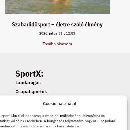
Szabadidősport – életre szóló élmény
2026. július 31.
12:53
Tovább olvasom
SportX:
Labdarúgás
Csapatsportok
Egyéni sportok
Cookie használat
Cookie beállítások
 sportix.hu sütiket használ a weboldal működésének biztosítása és
Adatkezelési tájékoztató
tatisztikai célok érdekében. A böngészés folytatásával vagy az ’Elfogadom’
ombra kattintással hozzájárul a sütik használatához.
Cookie tájékoztató