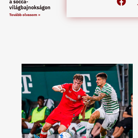
a socca-
világbajnokságon
Tovább olvasom »