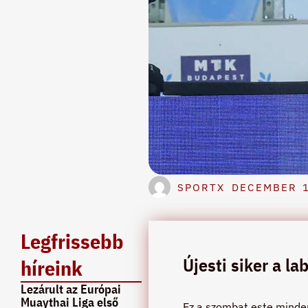
SPORTX
DECEMBER 1
Legfrissebb
Újesti siker a la
híreink
Lezárult az Európai
Muaythai Liga első
Ez a szombat este minden