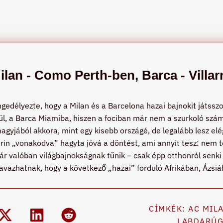
lan - Como Perth-ben, Barca - Villar
gedélyezte, hogy a Milan és a Barcelona hazai bajnokit játssz
ül, a Barca Miamiba, hiszen a fociban már nem a szurkoló szám
yjából akkora, mint egy kisebb országé, de legalább lesz elég
rin „vonakodva” hagyta jóvá a döntést, ami annyit tesz: nem te
már valóban világbajnokságnak tűnik – csak épp otthonról senki
zavazhatnak, hogy a következő „hazai” forduló Afrikában, Ázsi
CÍMKÉK:
AC MIL
LABDARÚ