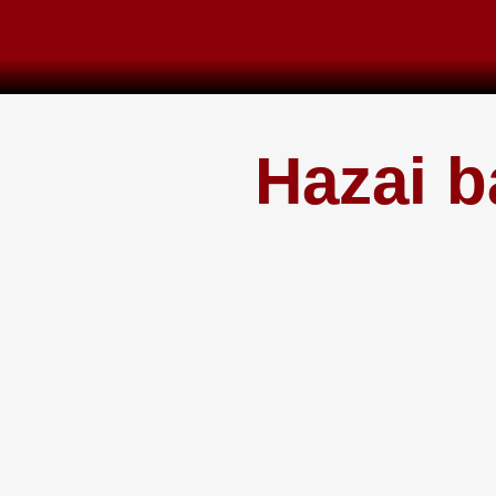
Skip
to
content
Hazai b