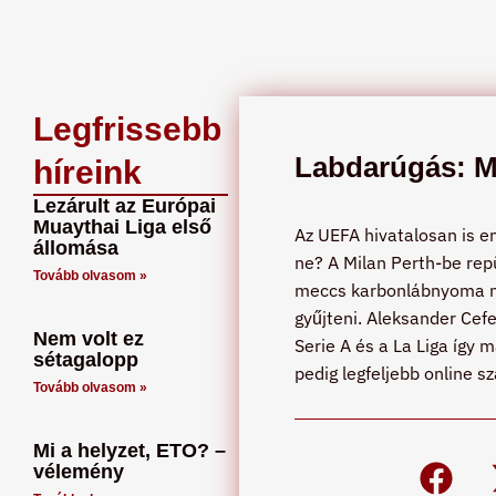
Legfrissebb
Labdarúgás: Mi
híreink
Lezárult az Európai
Muaythai Liga első
Az UEFA hivatalosan is en
állomása
ne? A Milan Perth-be rep
Tovább olvasom »
meccs karbonlábnyoma nag
gyűjteni. Aleksander Cefe
Nem volt ez
Serie A és a La Liga így 
sétagalopp
pedig legfeljebb online s
Tovább olvasom »
Mi a helyzet, ETO? –
vélemény