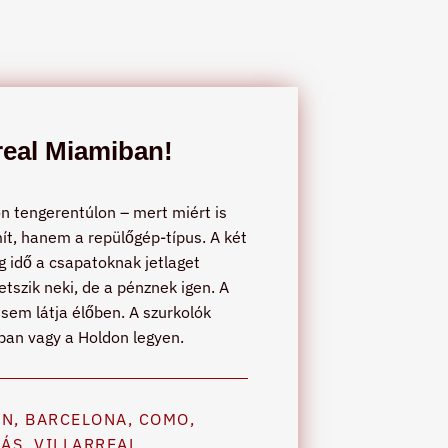
real Miamiban!
on tengerentúlon – mert miért is
ít, hanem a repülőgép-típus. A két
 idő a csapatoknak jetlaget
tszik neki, de a pénznek igen. A
 sem látja élőben. A szurkolók
ában vagy a Holdon legyen.
AN
,
BARCELONA
,
COMO
,
GÁS
,
VILLARREAL