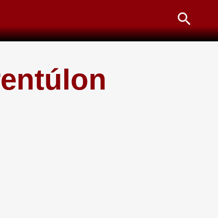
Searc
rentúlon