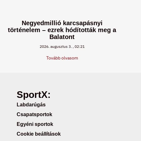
Negyedmillió karcsapásnyi
történelem – ezrek hódították meg a
Balatont
2026. augusztus 3.
02:21
Tovább olvasom
SportX:
Labdarúgás
Csapatsportok
Egyéni sportok
Cookie beállítások