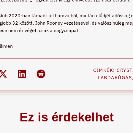
 klub 2020-ban támadt fel hamvaiból, miután elődjét adósság 
legjobb 32 között, John Rooney vezetésével, és valószínűleg mé
ese nem ér véget, csak a nagycsapat.
ilkmen
CÍMKÉK:
CRYST
LABDARÚGÁS
Ez is érdekelhet