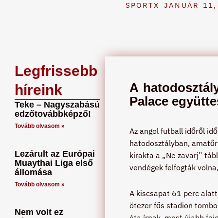
SPORTX
JANUÁR 11,
Legfrissebb
A hatodosztály
híreink
Palace együtte
Teke – Nagyszabású
edzőtovábbképző!
Tovább olvasom »
Az angol futball időről i
hatodosztályban, amatőr 
Lezárult az Európai
kirakta a „Ne zavarj” táb
Muaythai Liga első
vendégek felfogták voln
állomása
Tovább olvasom »
A kiscsapat 61 perc alatt
ötezer fős stadion tombo
Nem volt ez
óta írnak, most újabb fej