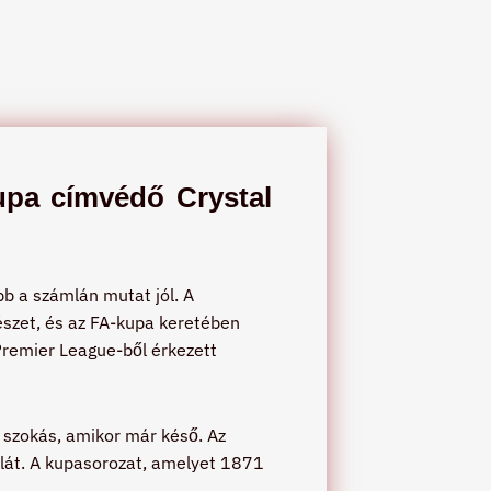
kupa címvédő Crystal
bb a számlán mutat jól. A
szet, és az FA-kupa keretében
 Premier League-ből érkezett
y szokás, amikor már késő. Az
rlát. A kupasorozat, amelyet 1871