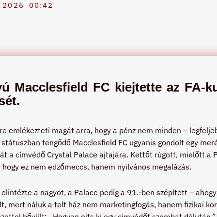
 2026
00:42
ú Macclesfield FC kiejtette az FA-
sét.
dőre emlékezteti magát arra, hogy a pénz nem minden – legfelje
státuszban tengődő Macclesfield FC ugyanis gondolt egy meré
lát a címvédő Crystal Palace ajtajára. Kettőt rúgott, mielőtt a
a, hogy ez nem edzőmeccs, hanem nyilvános megalázás.
 elintézte a nagyot, a Palace pedig a 91.-ben szépített – ahog
lt, mert náluk a telt ház nem marketingfogás, hanem fizikai ko
ezettel bővült: „Hogyan ejts ki egy címvédőt szombat délután.”