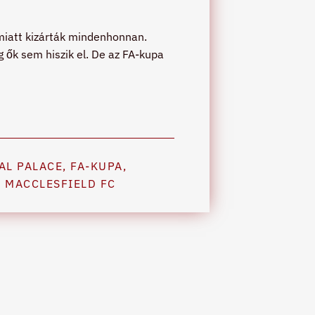
miatt kizárták mindenhonnan.
g ők sem hiszik el. De az FA-kupa
AL PALACE
,
FA-KUPA
,
,
MACCLESFIELD FC