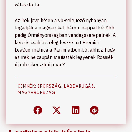
választotta.
Az írek jövő héten a vb-selejtező nyitányán
fogadják a magyarokat, három nappal később
pedig Örményországban vendégszerepelnek. A
kérdés csak az: elég lesz-e hat Premier
League-matrica a Panini-albumból ahhoz, hogy
az írek ne csupán statiszták legyenek Rossiék
újabb sikersztorijában?
CÍMKÉK:
ÍRORSZÁG
,
LABDARÚGÁS
,
MAGYARORSZÁG