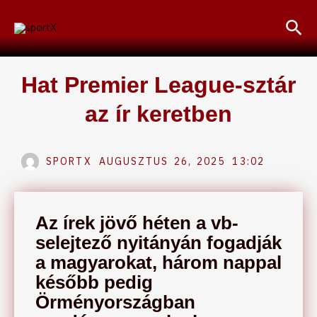
Skip
Sea
to
content
Hat Premier League-sztár
az ír keretben
SPORTX
AUGUSZTUS 26, 2025
13:02
Az írek jövő héten a vb-
selejtező nyitányán fogadják
a magyarokat, három nappal
később pedig
Örményországban