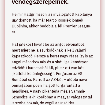
vendégszerepelnek.
Heimir Hallgrímsson, az ír válogatott kapitánya
úgy döntött, ha már Marco Rossiék jönnek
Dublinba, akkor bedobja a fél Premier League-
et.
Hat játékost hívott be az angol élvonalból,
mert miért ne, a szurkolóknak is kell valami
kapaszkodó. Persze a keret nagy része így is az
angol másodosztály és a skót liga keményen
edződött harcosaiból áll, plusz ott van két
„külföldi különlegesség”: Ferguson az AS
Romából és Parrott az AZ-ből – utóbbi neve
önmagában poén, ha gólt lő, garantált a
headlines. A nagy pikantéria mégis Sammie
Szmodics, akit korábban a magyar válogatottal
is szóba hoztak, de végül az ír zöldet