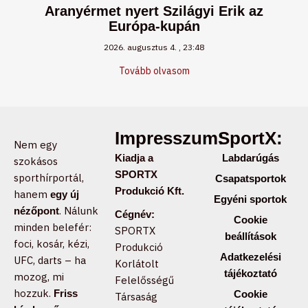
Aranyérmet nyert Szilágyi Erik az
Európa-kupán
2026. augusztus 4.
23:48
Tovább olvasom
Impresszum:
SportX:
Nem egy
Kiadja a
Labdarúgás
szokásos
SPORTX
sporthírportál,
Csapatsportok
Produkció Kft.
hanem
egy új
Egyéni sportok
. Nálunk
nézőpont
Cégnév:
Cookie
minden belefér:
SPORTX
beállítások
foci, kosár, kézi,
Produkció
Adatkezelési
UFC, darts – ha
Korlátolt
tájékoztató
mozog, mi
Felelősségű
hozzuk.
Friss
Cookie
Társaság