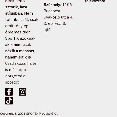
hírek, erős
tájékoztató
1106
Székhely:
sztorik, laza
Budapest,
Nem
stílusban.
Gyakorló utca 4.
tolunk rizsát, csak
D. ép. Fsz. 3.
amit tényleg
ajtó
érdemes tudni.
Sport X azoknak,
akik nem csak
nézik a meccset,
.
hanem értik is
Csatlakozz, ha te
is másképp
pörgeted a
sportot.
F
T
I
a
i
n
c
k
s
e
t
t
b
o
a
Copyright © 2026 SPORTX Produkció Kft.