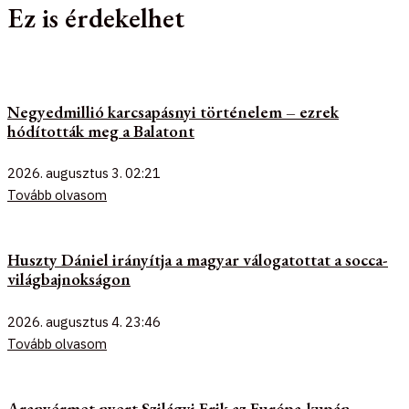
Ez is érdekelhet
Negyedmillió karcsapásnyi történelem – ezrek
hódították meg a Balatont
2026. augusztus 3.
02:21
Tovább olvasom
Huszty Dániel irányítja a magyar válogatottat a socca-
világbajnokságon
2026. augusztus 4.
23:46
Tovább olvasom
Aranyérmet nyert Szilágyi Erik az Európa-kupán