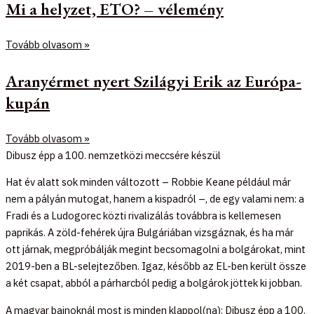
Mi a helyzet, ETO? – vélemény
Tovább olvasom »
Aranyérmet nyert Szilágyi Erik az Európa-
kupán
Tovább olvasom »
Dibusz épp a 100. nemzetközi meccsére készül
Hat év alatt sok minden változott – Robbie Keane például már
nem a pályán mutogat, hanem a kispadról –, de egy valami nem: a
Fradi és a Ludogorec közti rivalizálás továbbra is kellemesen
paprikás. A zöld-fehérek újra Bulgáriában vizsgáznak, és ha már
ott járnak, megpróbálják megint becsomagolni a bolgárokat, mint
2019-ben a BL-selejtezőben. Igaz, később az EL-ben került össze
a két csapat, abból a párharcból pedig a bolgárok jöttek ki jobban.
A magyar bajnoknál most is minden klappol(na): Dibusz épp a 100.