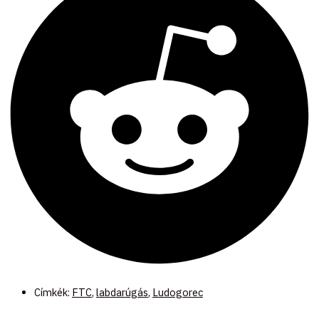
Címkék:
FTC
,
labdarúgás
,
Ludogorec