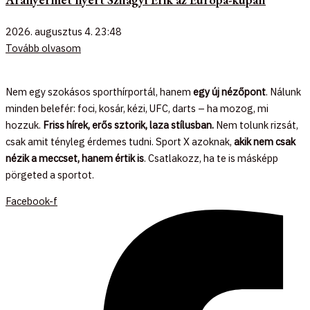
2026. augusztus 4.
23:48
Tovább olvasom
Nem egy szokásos sporthírportál, hanem
egy új nézőpont
. Nálunk
minden belefér: foci, kosár, kézi, UFC, darts – ha mozog, mi
hozzuk.
Friss hírek, erős sztorik, laza stílusban.
Nem tolunk rizsát,
csak amit tényleg érdemes tudni. Sport X azoknak,
akik nem csak
nézik a meccset, hanem értik is
. Csatlakozz, ha te is másképp
pörgeted a sportot.
Facebook-f