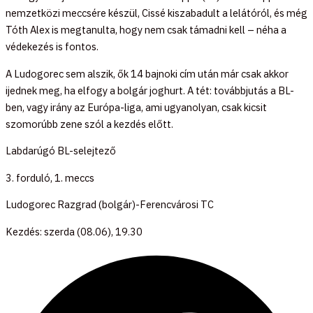
nemzetközi meccsére készül, Cissé kiszabadult a lelátóról, és még
Tóth Alex is megtanulta, hogy nem csak támadni kell – néha a
védekezés is fontos.
A Ludogorec sem alszik, ők 14 bajnoki cím után már csak akkor
ijednek meg, ha elfogy a bolgár joghurt. A tét: továbbjutás a BL-
ben, vagy irány az Európa-liga, ami ugyanolyan, csak kicsit
szomorúbb zene szól a kezdés előtt.
Labdarúgó BL-selejtező
3. forduló, 1. meccs
Ludogorec Razgrad (bolgár)-Ferencvárosi TC
Kezdés: szerda (08.06), 19.30