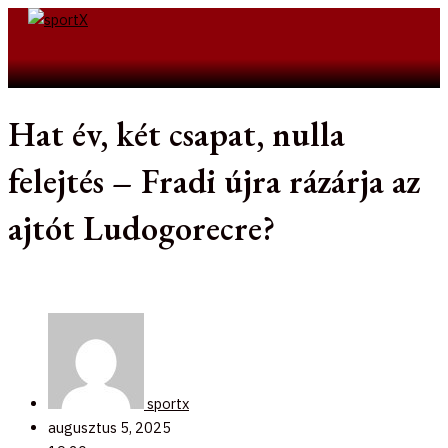
Skip
to
Search
content
Hat év, két csapat, nulla
felejtés – Fradi újra rázárja az
ajtót Ludogorecre?
sportx
augusztus 5, 2025