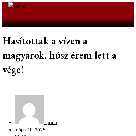
Skip
to
Search
content
Hasítottak a vízen a
magyarok, húsz érem lett a
vége!
sportx
május 18, 2025