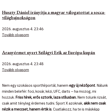
Huszty Dániel irányítja a magyar válogatottat a socca-
világbajnokságon
2026. augusztus 4.
23:46
Tovább olvasom
Aranyérmet nyert Szilágyi Erik az Európa-kupán
2026. augusztus 4.
23:48
Tovább olvasom
Nem egy szokásos sporthírportál, hanem
egy új nézőpont
. Nálunk
minden belefér: foci, kosár, kézi, UFC, darts – ha mozog, mi
hozzuk.
Friss hírek, erős sztorik, laza stílusban.
Nem tolunk rizsát,
csak amit tényleg érdemes tudni. Sport X azoknak,
akik nem csak
nézik a meccset, hanem értik is
. Csatlakozz, ha te is másképp