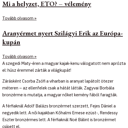
Mi a helyzet, ETO? – vélemény
Tovább olvasom »
Aranyérmet nyert Szilágyi Erik az Európa-
kupán
Tovább olvasom »
A szegedi Maty-éren a magyar kajak-kenu válogatott nem aprózta
el: húsz éremmel zárták a világkupát!
Zárásként Csorba Zsófi a viharban is aranyat lapátolt ötezer
méteren – az ellenfelek csak a hátát látták. Zagyvai Borbála
bronzérme is mutatja, a magyar nőket kemény fából faragták.
A férfiaknál Adolf Balázs bronzérmet szerzett, Fejes Dániel a
negyedik lett. A női kajakban Kőhalmi Emese ezüst-, Rendessy
Eszter bronzérmes lett. A férfiaknál Noé Bálint is bronzérmet
csípett el.