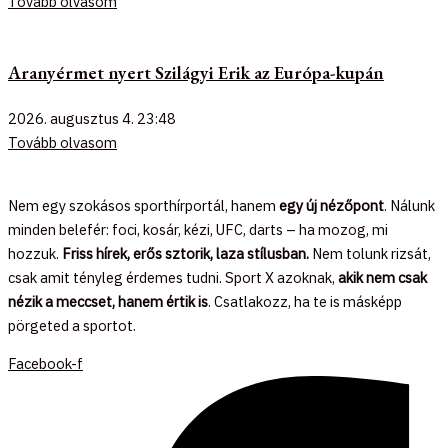
Tovább olvasom
Aranyérmet nyert Szilágyi Erik az Európa-kupán
2026. augusztus 4.
23:48
Tovább olvasom
Nem egy szokásos sporthírportál, hanem
egy új nézőpont
. Nálunk
minden belefér: foci, kosár, kézi, UFC, darts – ha mozog, mi
hozzuk.
Friss hírek, erős sztorik, laza stílusban.
Nem tolunk rizsát,
csak amit tényleg érdemes tudni. Sport X azoknak,
akik nem csak
nézik a meccset, hanem értik is
. Csatlakozz, ha te is másképp
pörgeted a sportot.
Facebook-f