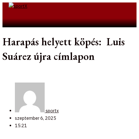
Skip
to
Search
content
Harapás helyett köpés: Luis
Suárez újra címlapon
sportx
szeptember 6, 2025
15:21