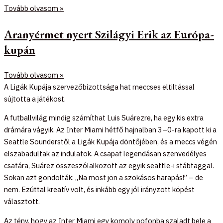
Tovább olvasom »
Aranyérmet nyert Szilágyi Erik az Európa-
kupán
Tovább olvasom »
A Ligák Kupája szervezőbizottsága hat meccses eltiltással
sújtotta a játékost.
A futballvilág mindig számíthat Luis Suárezre, ha egy kis extra
drámára vágyik. Az Inter Miami hétfő hajnalban 3–0-ra kapott ki a
Seattle Sounderstől a Ligák Kupája döntőjében, és a meccs végén
elszabadultak az indulatok. A csapat legendásan szenvedélyes
csatára, Suárez összeszólalkozott az egyik seattle-i stábtaggal.
Sokan azt gondolták: „Na most jön a szokásos harapás!” – de
nem. Ezúttal kreatív volt, és inkább egy jól irányzott köpést
választott.
Az tény, hogy az Inter Miami egy komoly pofonba szaladt bele a