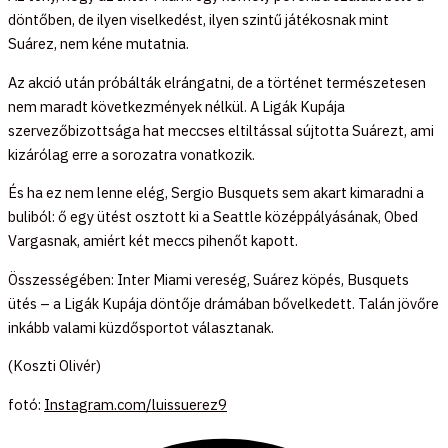
döntőben, de ilyen viselkedést, ilyen szintű játékosnak mint
Suárez, nem kéne mutatnia.
Az akció után próbálták elrángatni, de a történet természetesen
nem maradt következmények nélkül. A Ligák Kupája
szervezőbizottsága hat meccses eltiltással sújtotta Suárezt, ami
kizárólag erre a sorozatra vonatkozik.
És ha ez nem lenne elég, Sergio Busquets sem akart kimaradni a
buliból: ő egy ütést osztott ki a Seattle középpályásának, Obed
Vargasnak, amiért két meccs pihenőt kapott.
Összességében: Inter Miami vereség, Suárez köpés, Busquets
ütés – a Ligák Kupája döntője drámában bővelkedett. Talán jövőre
inkább valami küzdősportot választanak.
(Koszti Olivér)
fotó:
Instagram.com/luissuerez9