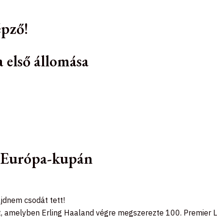
épző!
 első állomása
z Európa-kupán
jdnem csodát tett!
t, amelyben Erling Haaland végre megszerezte 100. Premier Le