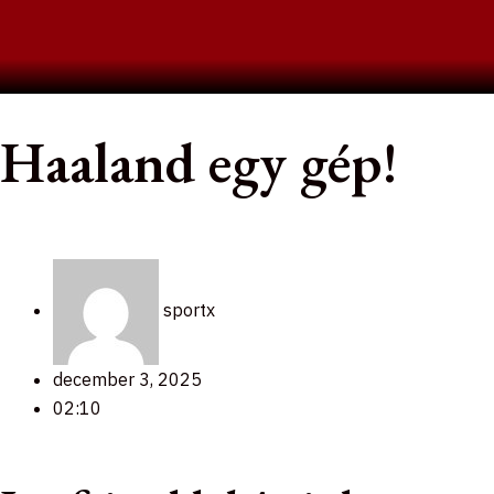
Skip
to
content
Haaland egy gép!
sportx
december 3, 2025
02:10