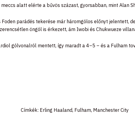
eccs alatt elérte a bűvös százast, gyorsabban, mint Alan Sh
és Foden parádés tekerése már háromgólos előnyt jelentett, d
 szerencsétlen öngól is érkezett, ám Iwobi és Chukwueze villa
rdiol gólvonalról mentett, így maradt a 4–5 – és a Fulham tov
Címkék:
Erling Haaland
,
Fulham
,
Manchester City