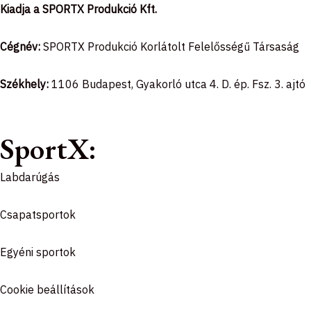
o
g
k
Kiadja a SPORTX Produkció Kft.
o
r
k
a
Cégnév:
SPORTX Produkció Korlátolt Felelősségű Társaság
-
m
f
Székhely:
1106 Budapest, Gyakorló utca 4. D. ép. Fsz. 3. ajtó
SportX:
Labdarúgás
Csapatsportok
Egyéni sportok
Cookie beállítások