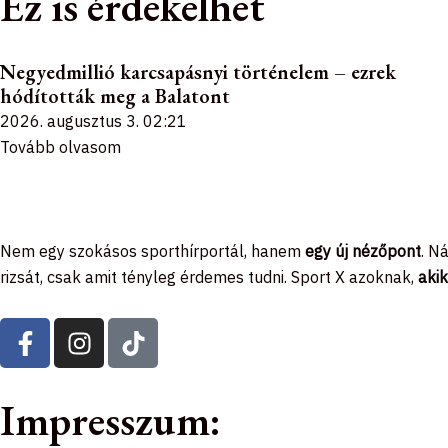
Ez is érdekelhet
Negyedmillió karcsapásnyi történelem – ezrek
hódították meg a Balatont
2026. augusztus 3.
02:21
Tovább olvasom
Nem egy szokásos sporthírportál, hanem
egy új nézőpont
. N
rizsát, csak amit tényleg érdemes tudni. Sport X azoknak,
akik
F
I
T
a
n
i
c
s
k
e
t
t
Impresszum:
b
a
o