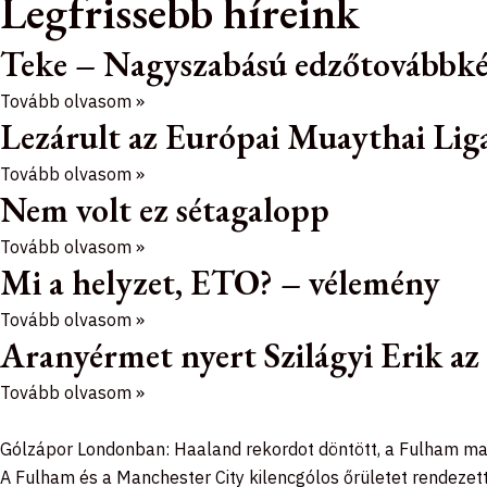
Legfrissebb híreink
Teke – Nagyszabású edzőtovábbk
Tovább olvasom »
Lezárult az Európai Muaythai Liga
Tovább olvasom »
Nem volt ez sétagalopp
Tovább olvasom »
Mi a helyzet, ETO? – vélemény
Tovább olvasom »
Aranyérmet nyert Szilágyi Erik a
Tovább olvasom »
Gólzápor Londonban: Haaland rekordot döntött, a Fulham ma
A Fulham és a Manchester City kilencgólos őrületet rendezet