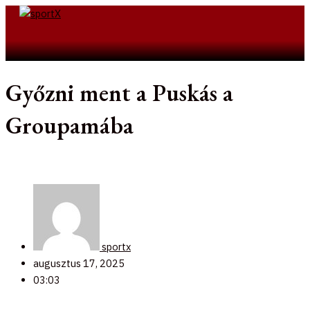
Skip
to
Search
content
Győzni ment a Puskás a
Groupamába
sportx
augusztus 17, 2025
03:03