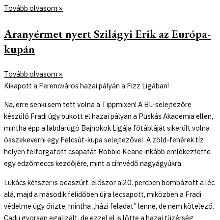
Tovább olvasom »
Aranyérmet nyert Szilágyi Erik az Európa-
kupán
Tovább olvasom »
Kikapott a Ferencváros hazai pályán a Fizz Ligában!
Na, erre senki sem tett volna a Tippmixen! A BL-selejtezőre
készülő Fradi úgy bukott el hazai pályán a Puskás Akadémia ellen,
mintha épp a labdarúgó Bajnokok Ligája főtábláját sikerült volna
összekeverni egy Felcsút-kupa selejtezővel. A zöld-fehérek tíz
helyen felforgatott csapatát Robbie Keane inkább emlékeztette
egy edzőmeccs kezdőjére, mint a címvédő nagyágyúkra.
Lukács kétszer is odaszúrt, először a 20. percben bombázott a léc
alá, majd a második félidőben újra lecsapott, miközben a Fradi
védelme úgy őrizte, mintha „házi feladat” lenne, de nem kötelező.
Cadu gyorsan egalizált, de ezzel el is lőtte a hazai tüzérség