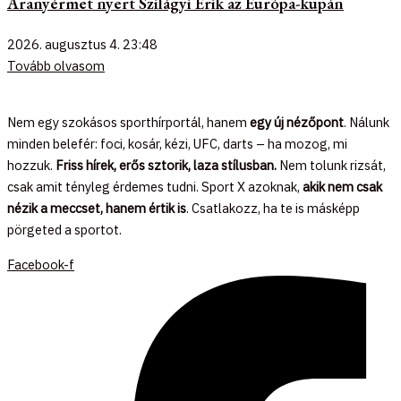
Aranyérmet nyert Szilágyi Erik az Európa-kupán
2026. augusztus 4.
23:48
Tovább olvasom
Nem egy szokásos sporthírportál, hanem
egy új nézőpont
. Nálunk
minden belefér: foci, kosár, kézi, UFC, darts – ha mozog, mi
hozzuk.
Friss hírek, erős sztorik, laza stílusban.
Nem tolunk rizsát,
csak amit tényleg érdemes tudni. Sport X azoknak,
akik nem csak
nézik a meccset, hanem értik is
. Csatlakozz, ha te is másképp
pörgeted a sportot.
Facebook-f