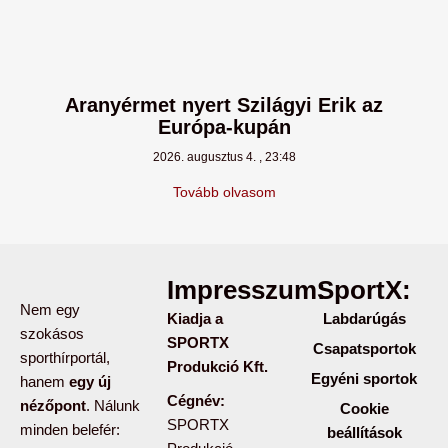
Aranyérmet nyert Szilágyi Erik az
Európa-kupán
2026. augusztus 4.
23:48
Tovább olvasom
Impresszum:
SportX:
Nem egy
Kiadja a
Labdarúgás
szokásos
SPORTX
Csapatsportok
sporthírportál,
Produkció Kft.
Egyéni sportok
hanem
egy új
Cégnév:
nézőpont
. Nálunk
Cookie
SPORTX
minden belefér:
beállítások