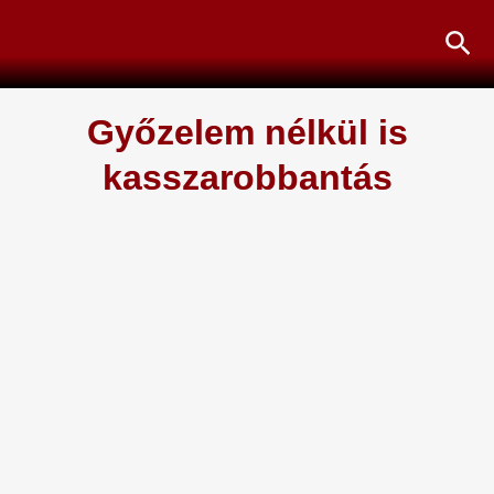
Skip
Sea
to
content
Győzelem nélkül is
kasszarobbantás