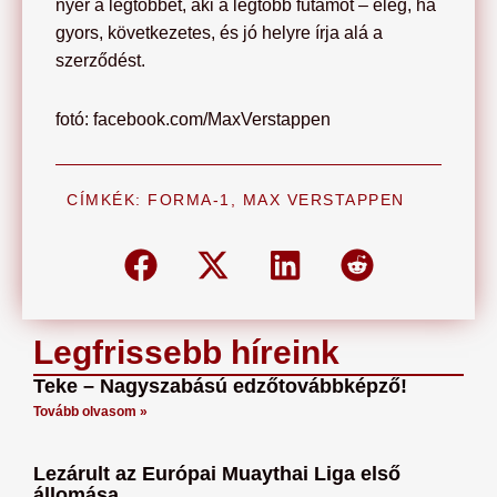
nyer a legtöbbet, aki a legtöbb futamot – elég, ha
gyors, következetes, és jó helyre írja alá a
szerződést.
fotó: facebook.com/MaxVerstappen
CÍMKÉK:
FORMA-1
,
MAX VERSTAPPEN
Legfrissebb híreink
Teke – Nagyszabású edzőtovábbképző!
Tovább olvasom »
Lezárult az Európai Muaythai Liga első
állomása