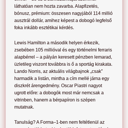
láthatóan nem hozta zavarba. Alapfizetés,
bónusz, prémium: összesen nagyjából 114 millió
ausztrál dollár, amihez képest a dobogó legfelső
foka inkább esztétikai kérdés.
Lewis Hamilton a második helyen érkezik,
zsebében 105 millióval és egy történelmi ferraris
alapbérrel – a pályán keresett pénzben lemarad,
üzletileg viszont továbbra is ő a sportág kirakata.
Lando Norris, az aktuális világbajnok „csak”
harmadik a listán, mintha a cím mellé járna egy
diszkrét árengedmény. Oscar Piastri nagyot
ugrott előre: a dobogók most már nemcsak a
vitrinben, hanem a bérpapíron is szépen
mutatnak.
Tanulság? A Forma–1-ben nem feltétlenül az