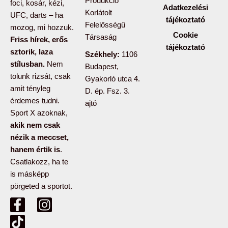
Produkció
foci, kosár, kézi,
Adatkezelési
Korlátolt
UFC, darts – ha
tájékoztató
Felelősségű
mozog, mi hozzuk.
Cookie
Társaság
Friss hírek, erős
tájékoztató
sztorik, laza
Székhely:
1106
stílusban.
Nem
Budapest,
tolunk rizsát, csak
Gyakorló utca 4.
amit tényleg
D. ép. Fsz. 3.
érdemes tudni.
ajtó
Sport X azoknak,
akik nem csak
nézik a meccset,
hanem értik is
.
Csatlakozz, ha te
is másképp
pörgeted a sportot.
F
T
I
a
i
n
c
k
s