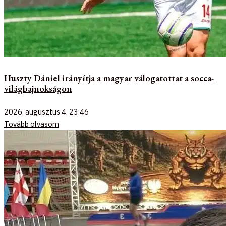
Huszty Dániel irányítja a magyar válogatottat a socca-
világbajnokságon
2026. augusztus 4.
23:46
Tovább olvasom