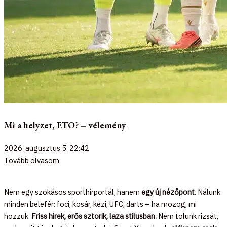
Mi a helyzet, ETO? – vélemény
2026. augusztus 5.
22:42
Tovább olvasom
Nem egy szokásos sporthírportál, hanem
egy új nézőpont
. Nálunk
minden belefér: foci, kosár, kézi, UFC, darts – ha mozog, mi
hozzuk.
Friss hírek, erős sztorik, laza stílusban.
Nem tolunk rizsát,