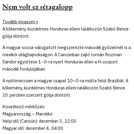
Nem volt ez sétagalopp
Tovább olvasom »
A kőkemény, küzdelmes Honduras elleni találkozón Szabó Bence
gólja döntött.
A magyar socca-válogatott megszerezte második győzelmét is a
mexikói világbajnokságon. A Cancúnban zajló tornán Rozman
Sándor együttese 1–0-ra nyert Honduras ellen a H-csoport
második fordulójában.
A nyitómeccsen a magyar csapat 10–0-ra múlta felül Brazíliát. A
kőkemény, küzdelmes Honduras elleni találkozón Szabó Bence
20. percben szerzett gólja döntött.
Következő mérkőzés:
Magyarország – Marokkó
Helyi idő (Cancún): december 3., 22:00
Magyar idő: december 4., 04:00