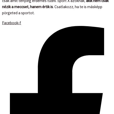
csak amit tényleg érdemes tudni. Sport X azoknak,
akik nem csak
nézik a meccset, hanem értik is
. Csatlakozz, ha te is másképp
pörgeted a sportot.
Facebook-f