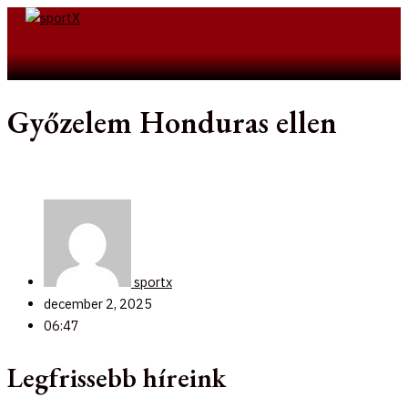
Skip
to
Search
content
Győzelem Honduras ellen
sportx
december 2, 2025
06:47
Legfrissebb híreink