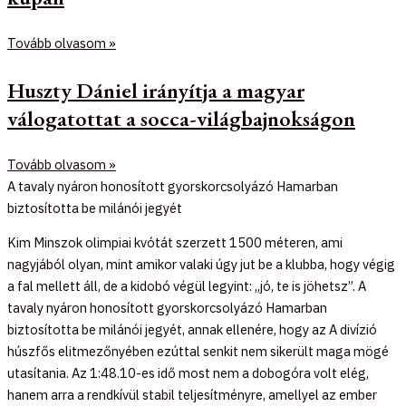
Tovább olvasom »
Huszty Dániel irányítja a magyar
válogatottat a socca-világbajnokságon
Tovább olvasom »
A tavaly nyáron honosított gyorskorcsolyázó Hamarban
biztosította be milánói jegyét
Kim Minszok olimpiai kvótát szerzett 1500 méteren, ami
nagyjából olyan, mint amikor valaki úgy jut be a klubba, hogy végig
a fal mellett áll, de a kidobó végül legyint: „jó, te is jöhetsz”. A
tavaly nyáron honosított gyorskorcsolyázó Hamarban
biztosította be milánói jegyét, annak ellenére, hogy az A divízió
húszfős elitmezőnyében ezúttal senkit nem sikerült maga mögé
utasítania. Az 1:48.10-es idő most nem a dobogóra volt elég,
hanem arra a rendkívül stabil teljesítményre, amellyel az ember