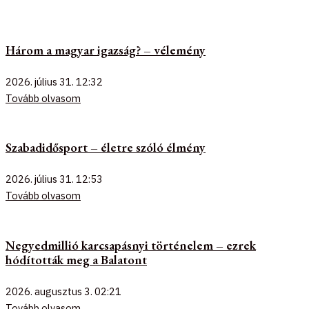
Három a magyar igazság? – vélemény
2026. július 31.
12:32
Tovább olvasom
Szabadidősport – életre szóló élmény
2026. július 31.
12:53
Tovább olvasom
Negyedmillió karcsapásnyi történelem – ezrek
hódították meg a Balatont
2026. augusztus 3.
02:21
Tovább olvasom