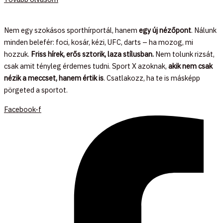
Nem egy szokásos sporthírportál, hanem
egy új nézőpont
. Nálunk
minden belefér: foci, kosár, kézi, UFC, darts – ha mozog, mi
hozzuk.
Friss hírek, erős sztorik, laza stílusban.
Nem tolunk rizsát,
csak amit tényleg érdemes tudni. Sport X azoknak,
akik nem csak
nézik a meccset, hanem értik is
. Csatlakozz, ha te is másképp
pörgeted a sportot.
Facebook-f