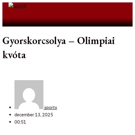
Skip
to
Search
content
Gyorskorcsolya – Olimpiai
kvóta
sportx
december 13, 2025
00:51