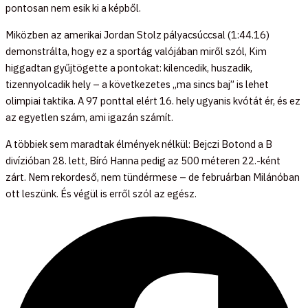
pontosan nem esik ki a képből.
Miközben az amerikai Jordan Stolz pályacsúccsal (1:44.16)
demonstrálta, hogy ez a sportág valójában miről szól, Kim
higgadtan gyűjtögette a pontokat: kilencedik, huszadik,
tizennyolcadik hely – a következetes „ma sincs baj” is lehet
olimpiai taktika. A 97 ponttal elért 16. hely ugyanis kvótát ér, és ez
az egyetlen szám, ami igazán számít.
A többiek sem maradtak élmények nélkül: Bejczi Botond a B
divízióban 28. lett, Bíró Hanna pedig az 500 méteren 22.-ként
zárt. Nem rekordeső, nem tündérmese – de februárban Milánóban
ott leszünk. És végül is erről szól az egész.