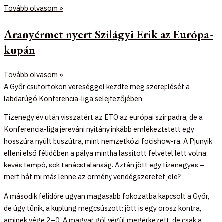
Tovább olvasom »
Aranyérmet nyert Szilágyi Erik az Európa-
kupán
Tovább olvasom »
A Győr csütörtökön vereséggel kezdte meg szereplését a
labdarúgó Konferencia-liga selejtezőjében
Tizenegy év után visszatért az ETO az európai színpadra, de a
Konferencia-liga jereváni nyitány inkább emlékeztetett egy
hosszúra nyúlt buszútra, mint nemzetközi focishow-ra. A Pjunyik
elleni első félidőben a pálya mintha lassított felvétel lett volna:
kevés tempó, sok tanácstalanság. Aztán jött egy tizenegyes –
mert hát mi más lenne az örmény vendégszeretet jele?
A második félidőre ugyan magasabb fokozatba kapcsolt a Győr,
de úgy tűnik, a kuplung megcsúszott: jött is egy orosz kontra,
aminek vége 2–0. A magyar gól végül megérkezett, de csak a