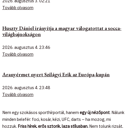
2026. augusztus 3.
02:21
Tovább olvasom
Huszty Dániel irányítja a magyar válogatottat a socca-
világbajnokságon
2026. augusztus 4.
23:46
Tovább olvasom
Aranyérmet nyert Szilágyi Erik az Európa-kupán
2026. augusztus 4.
23:48
Tovább olvasom
Nem egy szokásos sporthírportál, hanem
egy új nézőpont
. Nálunk
minden belefér: foci, kosár, kézi, UFC, darts – ha mozog, mi
hozzuk.
Friss hírek, erős sztorik, laza stílusban.
Nem tolunk rizsát,