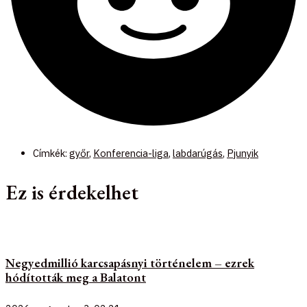
Címkék:
győr
,
Konferencia-liga
,
labdarúgás
,
Pjunyik
Ez is érdekelhet
Negyedmillió karcsapásnyi történelem – ezrek
hódították meg a Balatont