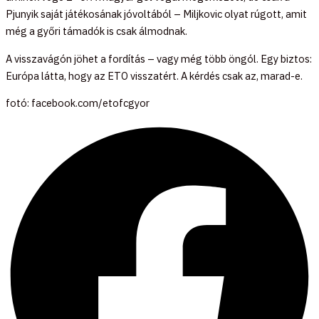
Pjunyik saját játékosának jóvoltából – Miljkovic olyat rúgott, amit
még a győri támadók is csak álmodnak.
A visszavágón jöhet a fordítás – vagy még több öngól. Egy biztos:
Európa látta, hogy az ETO visszatért. A kérdés csak az, marad-e.
fotó: facebook.com/etofcgyor