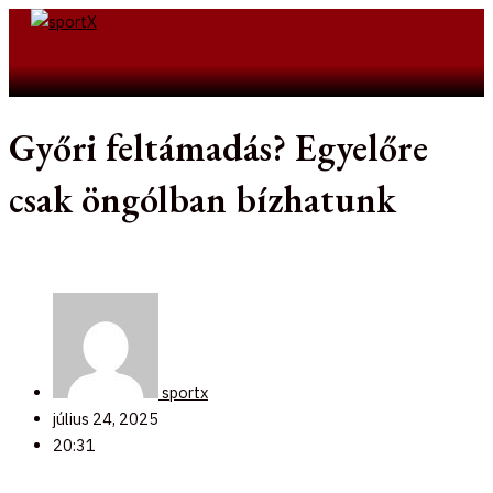
Skip
to
Search
content
Győri feltámadás? Egyelőre
csak öngólban bízhatunk
sportx
július 24, 2025
20:31