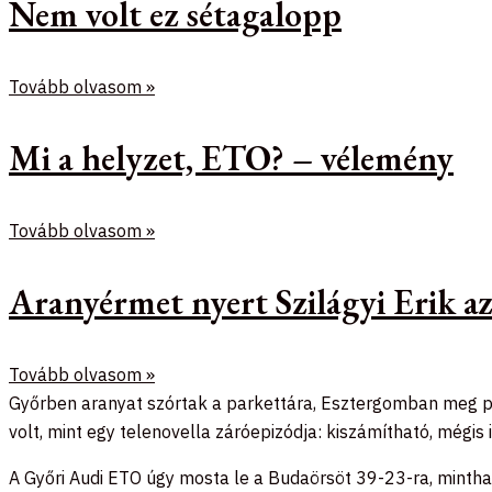
Nem volt ez sétagalopp
Tovább olvasom »
Mi a helyzet, ETO? – vélemény
Tovább olvasom »
Aranyérmet nyert Szilágyi Erik 
Tovább olvasom »
Győrben aranyat szórtak a parkettára, Esztergomban meg pezs
volt, mint egy telenovella záróepizódja: kiszámítható, mégis 
A Győri Audi ETO úgy mosta le a Budaörsöt 39-23-ra, minth