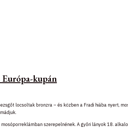
az Európa-kupán
gőt locsoltak bronzra – és közben a Fradi hiába nyert, most „
imádjuk.
a mosóporreklámban szerepelnének. A győri lányok 18. alkal