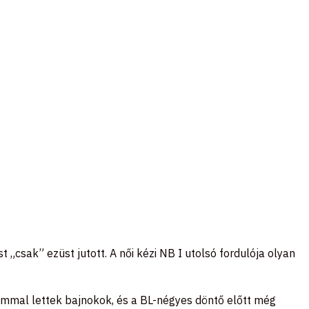
csak” ezüst jutott. A női kézi NB I utolsó fordulója olyan
ommal lettek bajnokok, és a BL-négyes döntő előtt még