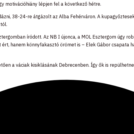
ogy motivációhiány lépjen fel a következő hétre.
dázni, 38-24-re átgázolt az Alba Fehérváron. A kupagyőztesek
tól.
ztergomban íródott. Az NB I újonca, a MOL Esztergom úgy robb
ért, hanem könnyfakasztó örömet is – Elek Gábor csapata h
ően a váciak kisiklásának Debrecenben. Így ők is repülhetne