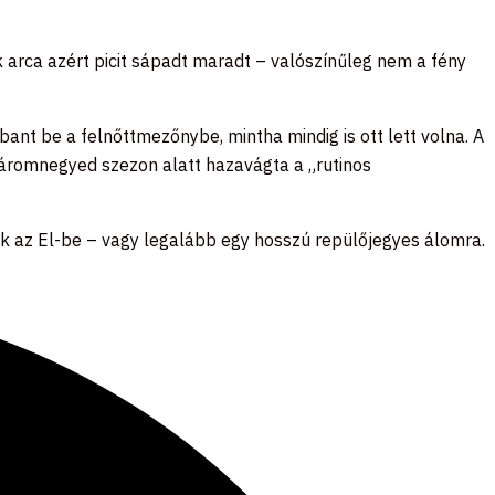
 arca azért picit sápadt maradt – valószínűleg nem a fény
ant be a felnőttmezőnybe, mintha mindig is ott lett volna. A
áromnegyed szezon alatt hazavágta a „rutinos
k az El-be – vagy legalább egy hosszú repülőjegyes álomra.