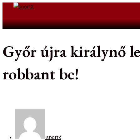
Skip
to
Search
content
Győr újra királynő 
robbant be!
sportx