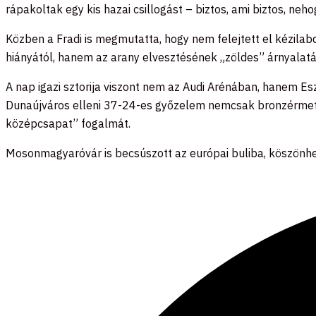
rápakoltak egy kis hazai csillogást – biztos, ami biztos, neh
Közben a Fradi is megmutatta, hogy nem felejtett el kézilab
hiányától, hanem az arany elvesztésének „zöldes” árnyalatá
A nap igazi sztorija viszont nem az Audi Arénában, hanem Es
Dunaújváros elleni 37-24-es győzelem nemcsak bronzérmet 
középcsapat” fogalmát.
Mosonmagyaróvár is becsúszott az európai buliba, köszönhet