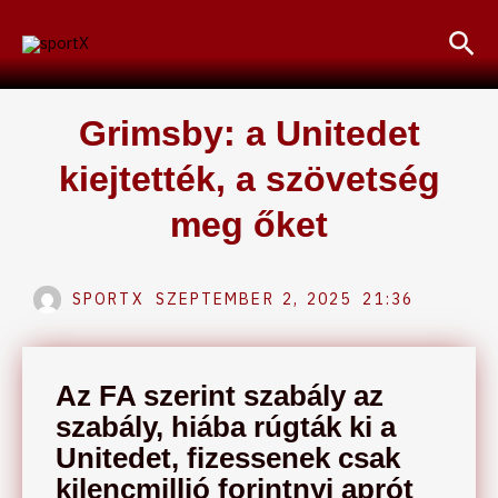
Skip
Sea
to
content
Grimsby: a Unitedet
kiejtették, a szövetség
meg őket
SPORTX
SZEPTEMBER 2, 2025
21:36
Az FA szerint szabály az
szabály, hiába rúgták ki a
Unitedet, fizessenek csak
kilencmillió forintnyi aprót