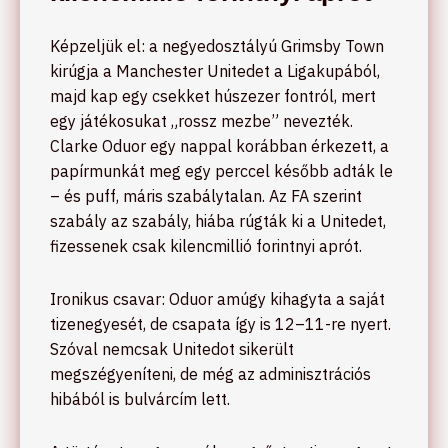
Képzeljük el: a negyedosztályú Grimsby Town
kirúgja a Manchester Unitedet a Ligakupából,
majd kap egy csekket húszezer fontról, mert
egy játékosukat „rossz mezbe” nevezték.
Clarke Oduor egy nappal korábban érkezett, a
papírmunkát meg egy perccel később adták le
– és puff, máris szabálytalan. Az FA szerint
szabály az szabály, hiába rúgták ki a Unitedet,
fizessenek csak kilencmillió forintnyi aprót.
Ironikus csavar: Oduor amúgy kihagyta a saját
tizenegyesét, de csapata így is 12–11-re nyert.
Szóval nemcsak Unitedot sikerült
megszégyeníteni, de még az adminisztrációs
hibából is bulvárcím lett.