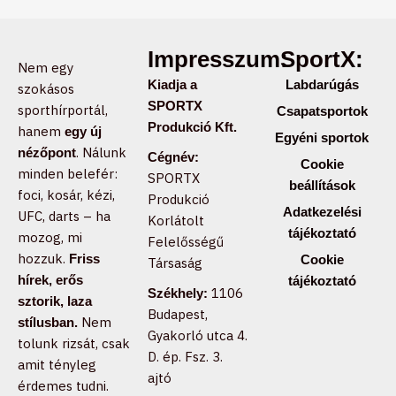
Impresszum:
SportX:
Nem egy
Kiadja a
Labdarúgás
szokásos
SPORTX
sporthírportál,
Csapatsportok
Produkció Kft.
hanem
egy új
Egyéni sportok
. Nálunk
nézőpont
Cégnév:
Cookie
minden belefér:
SPORTX
beállítások
foci, kosár, kézi,
Produkció
Adatkezelési
UFC, darts – ha
Korlátolt
tájékoztató
mozog, mi
Felelősségű
hozzuk.
Friss
Cookie
Társaság
hírek, erős
tájékoztató
1106
Székhely:
sztorik, laza
Budapest,
Nem
stílusban.
Gyakorló utca 4.
tolunk rizsát, csak
D. ép. Fsz. 3.
amit tényleg
ajtó
érdemes tudni.