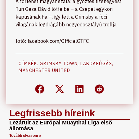
A történet magyar szála: a győztes tizenegyest
Turi Géza Dávid lőtte be – a Csepel egykori
kapusának fia –, így lett a Grimsby a foci
világának legdrágább negyedosztályú trollja.
fotó: facebook.com/OfficialGTFC
CÍMKÉK:
GRIMSBY TOWN
,
LABDARÚGÁS
,
MANCHESTER UNITED
Legfrissebb híreink
Lezárult az Európai Muaythai Liga első
állomása
Tovább olvasom »