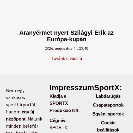
Aranyérmet nyert Szilágyi Erik az
Európa-kupán
2026. augusztus 4.
23:48
Tovább olvasom
Impresszum:
SportX:
Nem egy
Kiadja a
Labdarúgás
szokásos
SPORTX
sporthírportál,
Csapatsportok
Produkció Kft.
hanem
egy új
Egyéni sportok
. Nálunk
nézőpont
Cégnév:
Cookie
minden belefér:
SPORTX
beállítások