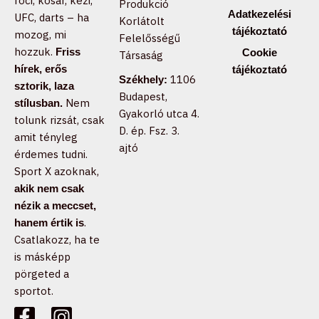
foci, kosár, kézi,
Produkció
Adatkezelési
UFC, darts – ha
Korlátolt
tájékoztató
mozog, mi
Felelősségű
hozzuk.
Friss
Cookie
Társaság
hírek, erős
tájékoztató
1106
Székhely:
sztorik, laza
Budapest,
Nem
stílusban.
Gyakorló utca 4.
tolunk rizsát, csak
D. ép. Fsz. 3.
amit tényleg
ajtó
érdemes tudni.
Sport X azoknak,
akik nem csak
nézik a meccset,
.
hanem értik is
Csatlakozz, ha te
is másképp
pörgeted a
sportot.
F
T
I