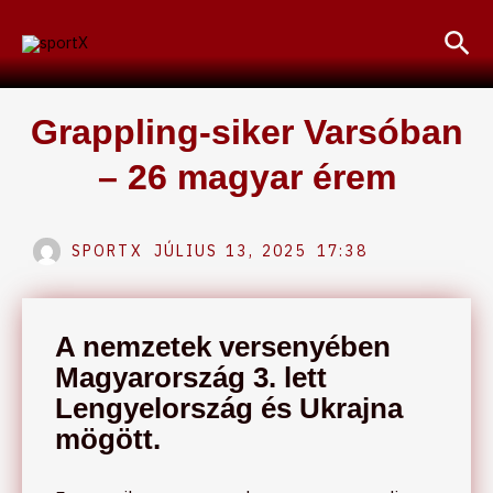
Skip
Sea
to
content
Grappling-siker Varsóban
– 26 magyar érem
SPORTX
JÚLIUS 13, 2025
17:38
A nemzetek versenyében
Magyarország 3. lett
Lengyelország és Ukrajna
mögött.