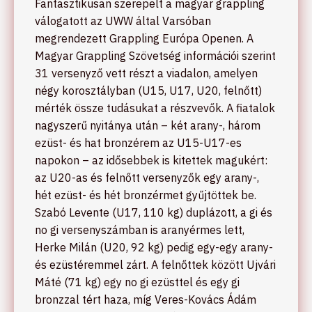
Fantasztikusan szerepelt a magyar grappling
válogatott az UWW által Varsóban
megrendezett Grappling Európa Openen. A
Magyar Grappling Szövetség információi szerint
31 versenyző vett részt a viadalon, amelyen
négy korosztályban (U15, U17, U20, felnőtt)
mérték össze tudásukat a részvevők. A fiatalok
nagyszerű nyitánya után – két arany-, három
ezüst- és hat bronzérem az U15-U17-es
napokon – az idősebbek is kitettek magukért:
az U20-as és felnőtt versenyzők egy arany-,
hét ezüst- és hét bronzérmet gyűjtöttek be.
Szabó Levente (U17, 110 kg) duplázott, a gi és
no gi versenyszámban is aranyérmes lett,
Herke Milán (U20, 92 kg) pedig egy-egy arany-
és ezüstéremmel zárt. A felnőttek között Ujvári
Máté (71 kg) egy no gi ezüsttel és egy gi
bronzzal tért haza, míg Veres-Kovács Ádám