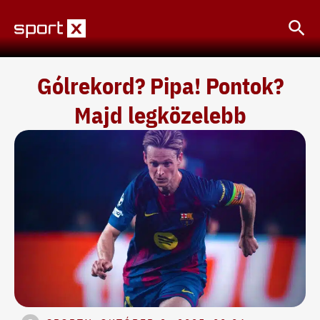
Skip
Sea
to
content
Gólrekord? Pipa! Pontok?
Majd legközelebb