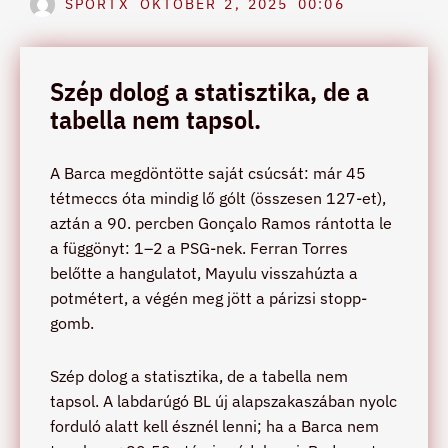
SPORTX
OKTÓBER 2, 2025
00:06
Szép dolog a statisztika, de a
tabella nem tapsol.
A Barca megdöntötte saját csúcsát: már 45
tétmeccs óta mindig lő gólt (összesen 127-et),
aztán a 90. percben Gonçalo Ramos rántotta le
a függönyt: 1–2 a PSG-nek. Ferran Torres
belőtte a hangulatot, Mayulu visszahúzta a
potmétert, a végén meg jött a párizsi stopp-
gomb.
Szép dolog a statisztika, de a tabella nem
tapsol. A labdarúgó BL új alapszakaszában nyolc
forduló alatt kell észnél lenni; ha a Barca nem