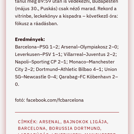
tanul meg 89:59 után is védekezni, Budapesten
(május 30., Puskás) csak néző marad. Rekord a
vitrinbe, leckekönyv a kispadra – következő óra:
fókusz a ráadásban.
Eredmények:
Barcelona–PSG 1–2; Arsenal–Olympiakosz 2–0;
Leverkusen–PSV 1–1; Villarreal–Juventus 2–2;
Napoli–Sporting CP 2–1; Monaco–Manchester
City 2–2; Dortmund–Athletic Bilbao 4–1; Union
SG–Newcastle 0–4; Qarabag–FC Köbenhavn 2–
0.
fotó: facebook.com/fcbarcelona
CÍMKÉK:
ARSENAL
,
BAJNOKOK LIGÁJA
,
BARCELONA
,
BORUSSIA DORTMUND
,