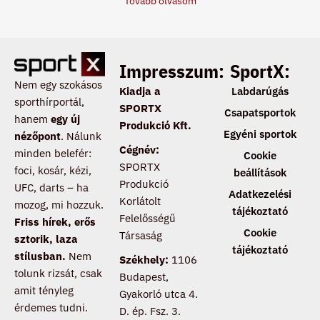
Tovább olvasom
Impresszum:
SportX:
Nem egy szokásos
Kiadja a
Labdarúgás
sporthírportál,
SPORTX
Csapatsportok
hanem
egy új
Produkció Kft.
Egyéni sportok
nézőpont
. Nálunk
Cégnév:
minden belefér:
Cookie
SPORTX
foci, kosár, kézi,
beállítások
Produkció
UFC, darts – ha
Adatkezelési
Korlátolt
mozog, mi hozzuk.
tájékoztató
Felelősségű
Friss hírek, erős
Cookie
Társaság
sztorik, laza
tájékoztató
stílusban.
Nem
Székhely:
1106
tolunk rizsát, csak
Budapest,
amit tényleg
Gyakorló utca 4.
érdemes tudni.
D. ép. Fsz. 3.