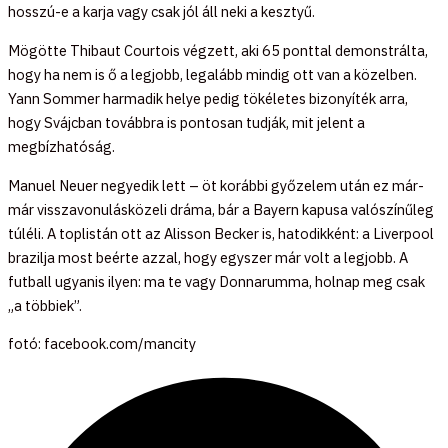
hosszú-e a karja vagy csak jól áll neki a kesztyű.
Mögötte Thibaut Courtois végzett, aki 65 ponttal demonstrálta,
hogy ha nem is ő a legjobb, legalább mindig ott van a közelben.
Yann Sommer harmadik helye pedig tökéletes bizonyíték arra,
hogy Svájcban továbbra is pontosan tudják, mit jelent a
megbízhatóság.
Manuel Neuer negyedik lett – öt korábbi győzelem után ez már-
már visszavonulásközeli dráma, bár a Bayern kapusa valószínűleg
túléli. A toplistán ott az Alisson Becker is, hatodikként: a Liverpool
brazilja most beérte azzal, hogy egyszer már volt a legjobb. A
futball ugyanis ilyen: ma te vagy Donnarumma, holnap meg csak
„a többiek”.
fotó: facebook.com/mancity