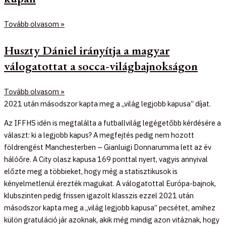
Tovább olvasom »
Huszty Dániel irányítja a magyar
válogatottat a socca-világbajnokságon
Tovább olvasom »
2021 után másodszor kapta meg a „világ legjobb kapusa” díjat.
Az IFFHS idén is megtalálta a futballvilág legégetőbb kérdésére a
választ: ki a legjobb kapus? A megfejtés pedig nem hozott
földrengést Manchesterben – Gianluigi Donnarumma lett az év
hálóőre. A City olasz kapusa 169 ponttal nyert, vagyis annyival
előzte meg a többieket, hogy még a statisztikusok is
kényelmetlenül érezték magukat. A válogatottal Európa-bajnok,
klubszinten pedig frissen igazolt klasszis ezzel 2021 után
másodszor kapta meg a „világ legjobb kapusa” pecsétet, amihez
külön gratuláció jár azoknak, akik még mindig azon vitáznak, hogy