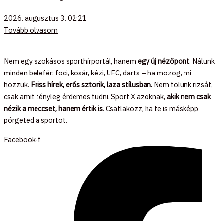
2026. augusztus 3.
02:21
Tovább olvasom
Nem egy szokásos sporthírportál, hanem
egy új nézőpont
. Nálunk
minden belefér: foci, kosár, kézi, UFC, darts – ha mozog, mi
hozzuk.
Friss hírek, erős sztorik, laza stílusban.
Nem tolunk rizsát,
csak amit tényleg érdemes tudni. Sport X azoknak,
akik nem csak
nézik a meccset, hanem értik is
. Csatlakozz, ha te is másképp
pörgeted a sportot.
Facebook-f