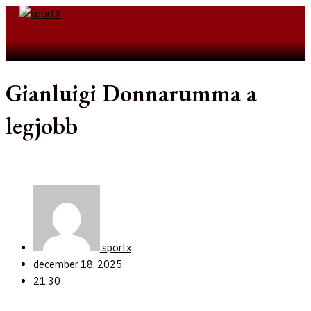
Skip
to
Search
content
Gianluigi Donnarumma a
legjobb
sportx
december 18, 2025
21:30