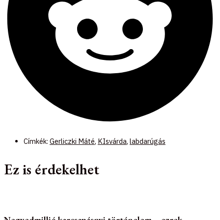
Címkék:
Gerliczki Máté
,
KIsvárda
,
labdarúgás
Ez is érdekelhet
Negyedmillió karcsapásnyi történelem – ezrek