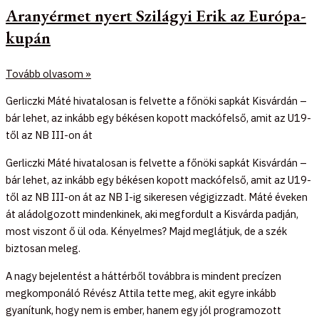
Aranyérmet nyert Szilágyi Erik az Európa-
kupán
Tovább olvasom »
Gerliczki Máté hivatalosan is felvette a főnöki sapkát Kisvárdán –
bár lehet, az inkább egy békésen kopott mackófelső, amit az U19-
től az NB III-on át
Gerliczki Máté hivatalosan is felvette a főnöki sapkát Kisvárdán –
bár lehet, az inkább egy békésen kopott mackófelső, amit az U19-
től az NB III-on át az NB I-ig sikeresen végigizzadt. Máté éveken
át aládolgozott mindenkinek, aki megfordult a Kisvárda padján,
most viszont ő ül oda. Kényelmes? Majd meglátjuk, de a szék
biztosan meleg.
A nagy bejelentést a háttérből továbbra is mindent precízen
megkomponáló Révész Attila tette meg, akit egyre inkább
gyanítunk, hogy nem is ember, hanem egy jól programozott