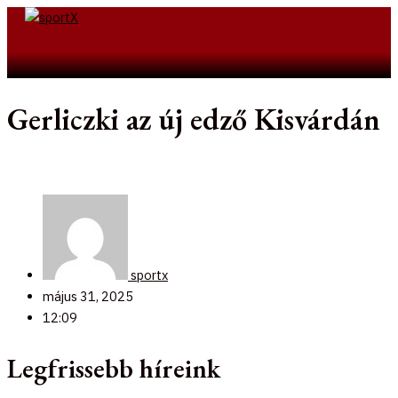
Skip
to
Search
content
Gerliczki az új edző Kisvárdán
sportx
május 31, 2025
12:09
Legfrissebb híreink