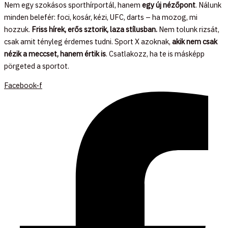
Nem egy szokásos sporthírportál, hanem
egy új nézőpont
. Nálunk
minden belefér: foci, kosár, kézi, UFC, darts – ha mozog, mi
hozzuk.
Friss hírek, erős sztorik, laza stílusban.
Nem tolunk rizsát,
csak amit tényleg érdemes tudni. Sport X azoknak,
akik nem csak
nézik a meccset, hanem értik is
. Csatlakozz, ha te is másképp
pörgeted a sportot.
Facebook-f