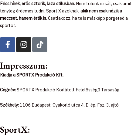
Friss hírek, erős sztorik, laza stílusban.
Nem tolunk rizsát, csak amit
tényleg érdemes tudni. Sport X azoknak,
akik nem csak nézik a
meccset, hanem értik is
. Csatlakozz, ha te is másképp pörgeted a
sportot.
F
I
T
a
n
i
c
s
k
e
t
t
Impresszum:
b
a
o
Kiadja a SPORTX Produkció Kft.
o
g
k
o
r
Cégnév:
SPORTX Produkció Korlátolt Felelősségű Társaság
k
a
-
m
Székhely:
1106 Budapest, Gyakorló utca 4. D. ép. Fsz. 3. ajtó
f
SportX: