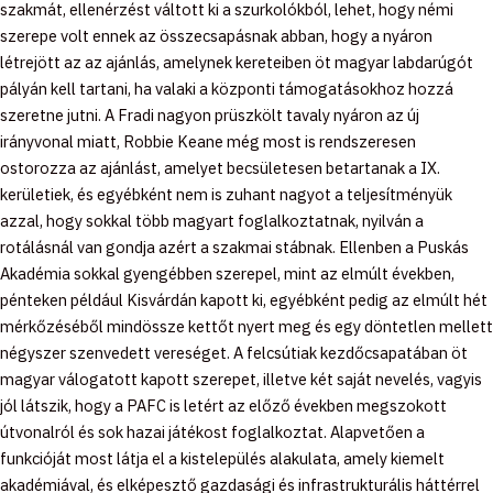
szakmát, ellenérzést váltott ki a szurkolókból, lehet, hogy némi
szerepe volt ennek az összecsapásnak abban, hogy a nyáron
létrejött az az ajánlás, amelynek kereteiben öt magyar labdarúgót
pályán kell tartani, ha valaki a központi támogatásokhoz hozzá
szeretne jutni. A Fradi nagyon prüszkölt tavaly nyáron az új
irányvonal miatt, Robbie Keane még most is rendszeresen
ostorozza az ajánlást, amelyet becsületesen betartanak a IX.
kerületiek, és egyébként nem is zuhant nagyot a teljesítményük
azzal, hogy sokkal több magyart foglalkoztatnak, nyilván a
rotálásnál van gondja azért a szakmai stábnak. Ellenben a Puskás
Akadémia sokkal gyengébben szerepel, mint az elmúlt években,
pénteken például Kisvárdán kapott ki, egyébként pedig az elmúlt hét
mérkőzéséből mindössze kettőt nyert meg és egy döntetlen mellett
négyszer szenvedett vereséget. A felcsútiak kezdőcsapatában öt
magyar válogatott kapott szerepet, illetve két saját nevelés, vagyis
jól látszik, hogy a PAFC is letért az előző években megszokott
útvonalról és sok hazai játékost foglalkoztat. Alapvetően a
funkcióját most látja el a kistelepülés alakulata, amely kiemelt
akadémiával, és elképesztő gazdasági és infrastrukturális háttérrel