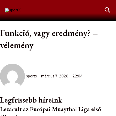
Skip
Sea
to
content
Funkció, vagy eredmény? –
vélemény
sportx
március 7, 2026
22:04
Legfrissebb híreink
Lezárult az Európai Muaythai Liga első