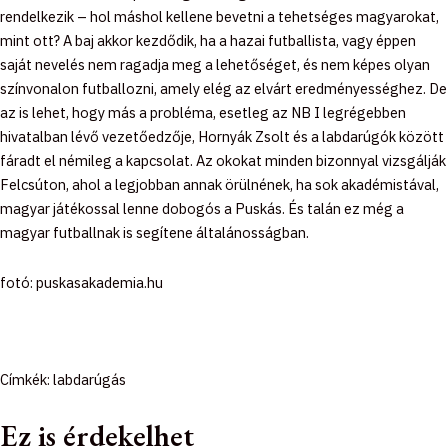
rendelkezik – hol máshol kellene bevetni a tehetséges magyarokat,
mint ott? A baj akkor kezdődik, ha a hazai futballista, vagy éppen
saját nevelés nem ragadja meg a lehetőséget, és nem képes olyan
színvonalon futballozni, amely elég az elvárt eredményességhez. De
az is lehet, hogy más a probléma, esetleg az NB I legrégebben
hivatalban lévő vezetőedzője, Hornyák Zsolt és a labdarúgók között
fáradt el némileg a kapcsolat. Az okokat minden bizonnyal vizsgálják
Felcsúton, ahol a legjobban annak örülnének, ha sok akadémistával,
magyar játékossal lenne dobogós a Puskás. És talán ez még a
magyar futballnak is segítene általánosságban.
fotó: puskasakademia.hu
Címkék:
labdarúgás
Ez is érdekelhet