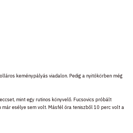
dolláros keménypályás viadalon. Pedig a nyitókörben még
eccset, mint egy rutinos könyvelő. Fucsovics próbált
már esélye sem volt. Másfél óra teniszből 10 perc volt a