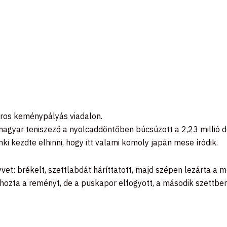
láros keménypályás viadalon.
 magyar teniszező a nyolcaddöntőben búcsúzott a 2,23 millió 
nki kezdte elhinni, hogy itt valami komoly japán mese íródik.
et: brékelt, szettlabdát háríttatott, majd szépen lezárta a m
ozta a reményt, de a puskapor elfogyott, a második szettben 