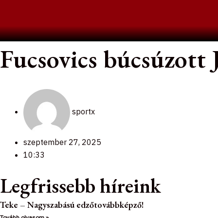
Skip
to
content
Fucsovics búcsúzott
sportx
szeptember 27, 2025
10:33
Legfrissebb híreink
Teke – Nagyszabású edzőtovábbképző!
Tovább olvasom »