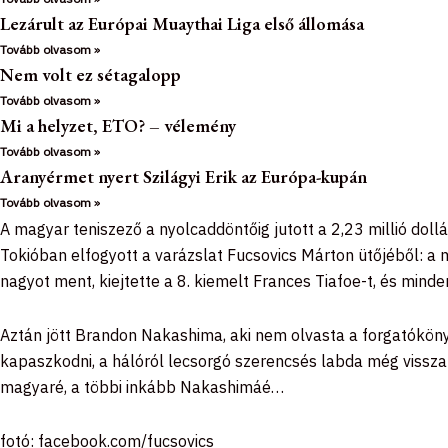
Lezárult az Európai Muaythai Liga első állomása
Tovább olvasom »
Nem volt ez sétagalopp
Tovább olvasom »
Mi a helyzet, ETO? – vélemény
Tovább olvasom »
Aranyérmet nyert Szilágyi Erik az Európa-kupán
Tovább olvasom »
A magyar teniszező a nyolcaddöntőig jutott a 2,23 millió dol
Tokióban elfogyott a varázslat Fucsovics Márton ütőjéből: a
nagyot ment, kiejtette a 8. kiemelt Frances Tiafoe-t, és minde
Aztán jött Brandon Nakashima, aki nem olvasta a forgatókönyv
kapaszkodni, a hálóról lecsorgó szerencsés labda még visszah
magyaré, a többi inkább Nakashimáé…
fotó: facebook.com/fucsovics