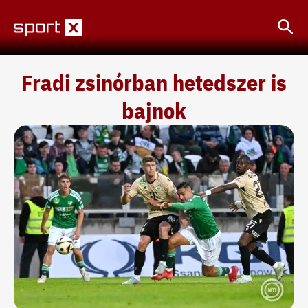
Skip
Sea
to
content
Fradi zsinórban hetedszer is
bajnok