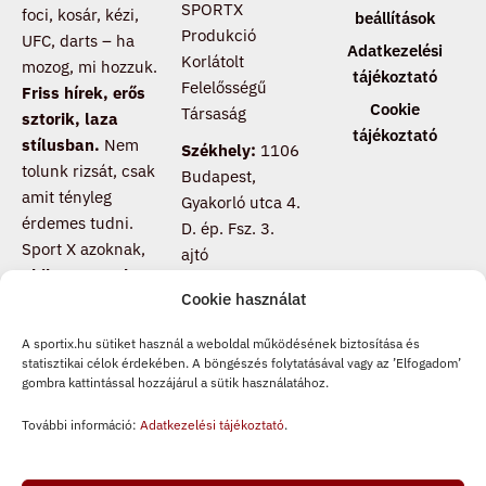
SPORTX
foci, kosár, kézi,
beállítások
Produkció
UFC, darts – ha
Adatkezelési
Korlátolt
mozog, mi hozzuk.
tájékoztató
Felelősségű
Friss hírek, erős
Cookie
Társaság
sztorik, laza
tájékoztató
stílusban.
Nem
Székhely:
1106
tolunk rizsát, csak
Budapest,
amit tényleg
Gyakorló utca 4.
érdemes tudni.
D. ép. Fsz. 3.
Sport X azoknak,
ajtó
akik nem csak
Cookie használat
nézik a meccset,
hanem értik is
.
A sportix.hu sütiket használ a weboldal működésének biztosítása és
Csatlakozz, ha te
statisztikai célok érdekében. A böngészés folytatásával vagy az ’Elfogadom’
is másképp
gombra kattintással hozzájárul a sütik használatához.
pörgeted a
További információ:
Adatkezelési tájékoztató
.
sportot.
F
T
I
a
i
n