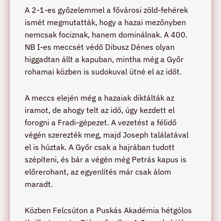
A 2-1-es győzelemmel a fővárosi zöld-fehérek
ismét megmutatták, hogy a hazai mezőnyben
nemcsak fociznak, hanem dominálnak. A 400.
NB I-es meccsét védő Dibusz Dénes olyan
higgadtan állt a kapuban, mintha még a Győr
rohamai közben is sudokuval ütné el az időt.
A meccs elején még a hazaiak diktálták az
iramot, de ahogy telt az idő, úgy kezdett el
forogni a Fradi-gépezet. A vezetést a félidő
végén szerezték meg, majd Joseph találatával
el is húztak. A Győr csak a hajrában tudott
szépíteni, és bár a végén még Petrás kapus is
előrerohant, az egyenlítés már csak álom
maradt.
Közben Felcsúton a Puskás Akadémia hétgólos