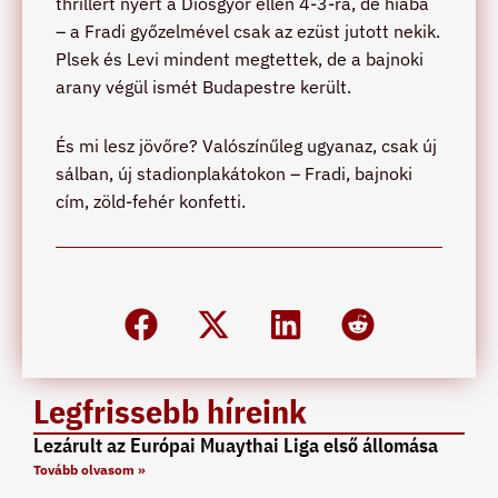
thrillert nyert a Diósgyőr ellen 4-3-ra, de hiába
– a Fradi győzelmével csak az ezüst jutott nekik.
Plsek és Levi mindent megtettek, de a bajnoki
arany végül ismét Budapestre került.
És mi lesz jövőre? Valószínűleg ugyanaz, csak új
sálban, új stadionplakátokon – Fradi, bajnoki
cím, zöld-fehér konfetti.
Legfrissebb híreink
Lezárult az Európai Muaythai Liga első állomása
Tovább olvasom »