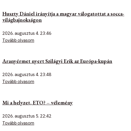
Huszty Dániel irányítja a magyar válogatottat a socca-
világbajnokságon
2026. augusztus 4.
23:46
Tovább olvasom
Aranyérmet nyert Szilágyi Erik az Európa-kupán
2026. augusztus 4.
23:48
Tovább olvasom
Mi a helyzet, ETO? – vélemény
2026. augusztus 5.
22:42
Tovább olvasom