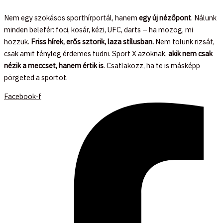
Nem egy szokásos sporthírportál, hanem
egy új nézőpont
. Nálunk
minden belefér: foci, kosár, kézi, UFC, darts – ha mozog, mi
hozzuk.
Friss hírek, erős sztorik, laza stílusban.
Nem tolunk rizsát,
csak amit tényleg érdemes tudni. Sport X azoknak,
akik nem csak
nézik a meccset, hanem értik is
. Csatlakozz, ha te is másképp
pörgeted a sportot.
Facebook-f