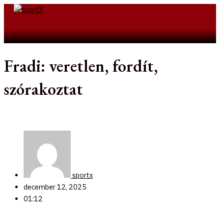
Skip
to
Search
content
Fradi: veretlen, fordít,
szórakoztat
sportx
december 12, 2025
01:12