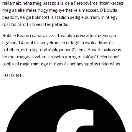
reklamált, néha még passzolt is, de a Ferencváros ritkán kérdezi
meg az ellenfelet, hogy megnyerheti-e a meccset. O’Dowda
beadott, Varga bólintott, a stadion pedig eldurrant, mint egy
rosszul tárolt szilveszteri petárda.
Robbie Keane csapata ezzel továbbra is veretlen az Európa-
ligában, 14 ponttal kényelmesen üldögél a nyolcaddöntős
fotelben, és ha így folytatják, január 22-én a Panathinaikosz is
hozhat magával valami erősebb görög mitológiát. Mert ennél
több kell majd, mint egy ollózás és néhány sípolós reklamálás.
FOTÓ: MTI