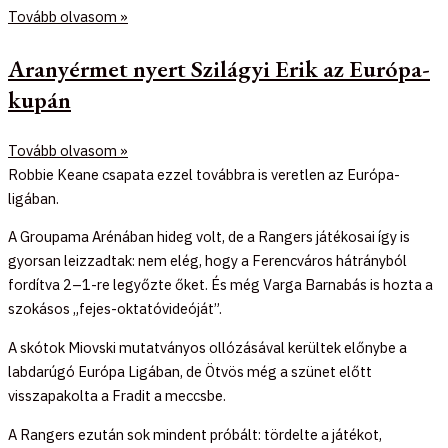
Tovább olvasom »
Aranyérmet nyert Szilágyi Erik az Európa-
kupán
Tovább olvasom »
Robbie Keane csapata ezzel továbbra is veretlen az Európa-
ligában.
A Groupama Arénában hideg volt, de a Rangers játékosai így is
gyorsan leizzadtak: nem elég, hogy a Ferencváros hátrányból
fordítva 2–1-re legyőzte őket. És még Varga Barnabás is hozta a
szokásos „fejes-oktatóvideóját”.
A skótok Miovski mutatványos ollózásával kerültek előnybe a
labdarúgó Európa Ligában, de Ötvös még a szünet előtt
visszapakolta a Fradit a meccsbe.
A Rangers ezután sok mindent próbált: tördelte a játékot,