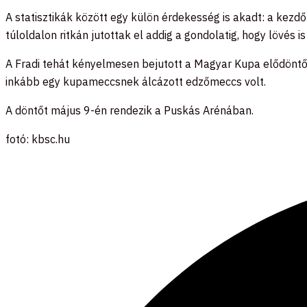
A statisztikák között egy külön érdekesség is akadt: a kezd
túloldalon ritkán jutottak el addig a gondolatig, hogy lövés 
A Fradi tehát kényelmesen bejutott a Magyar Kupa elődöntőjé
inkább egy kupameccsnek álcázott edzőmeccs volt.
A döntőt május 9-én rendezik a Puskás Arénában.
fotó: kbsc.hu