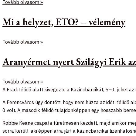
Tovább olvasom »
Mi a helyzet, ETO? – vélemény
Tovább olvasom »
Aranyérmet nyert Szilágyi Erik 
Tovább olvasom »
A Fradi félidő alatt kivégezte a Kazincbarcikát, 5–0, jöhet az
A Ferencváros úgy döntött, hogy nem húzza az időt: félidő al
0 volt. A második félidő tulajdonképpen egy hosszabb bemele
Robbie Keane csapata türelmesen kezdett, majd amikor megun
sorra került, aki éppen arra járt a kazincbarcikai tizenhatosn