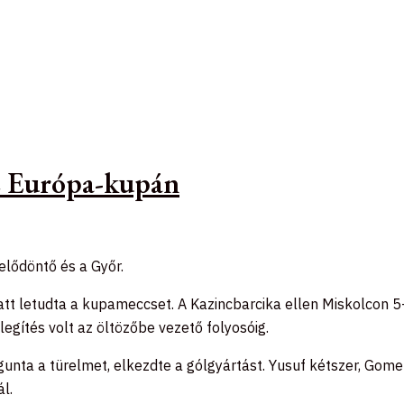
az Európa-kupán
 elődöntő és a Győr.
att letudta a kupameccset. A Kazincbarcika ellen Miskolcon 5-
gítés volt az öltözőbe vezető folyosóig.
ta a türelmet, elkezdte a gólgyártást. Yusuf kétszer, Gomez
ál.