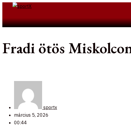
Skip
to
Search
content
Fradi ötös Miskolco
sportx
március 5, 2026
00:44