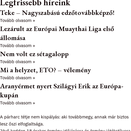
Legfrissebb híreink
Teke – Nagyszabású edzőtovábbképző!
Tovább olvasom »
Lezárult az Európai Muaythai Liga első
állomása
Tovább olvasom »
Nem volt ez sétagalopp
Tovább olvasom »
Mi a helyzet, ETO? – vélemény
Tovább olvasom »
Aranyérmet nyert Szilágyi Erik az Európa-
kupán
Tovább olvasom »
A párharc tétje nem kispályás: aki továbbmegy, annak már biztos
lesz őszi elfoglaltsága.
Jövő kedden 18 órakor örmény időjárásra és örmény játékstílusra