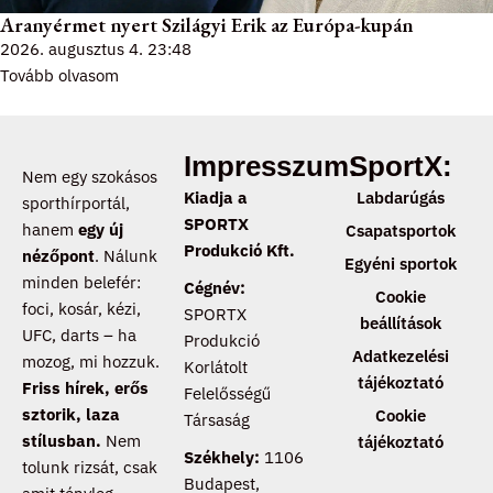
Aranyérmet nyert Szilágyi Erik az Európa-kupán
2026. augusztus 4.
23:48
Tovább olvasom
Impresszum:
SportX:
Nem egy szokásos
Kiadja a
Labdarúgás
sporthírportál,
SPORTX
hanem
egy új
Csapatsportok
Produkció Kft.
nézőpont
. Nálunk
Egyéni sportok
minden belefér:
Cégnév:
Cookie
foci, kosár, kézi,
SPORTX
beállítások
UFC, darts – ha
Produkció
Adatkezelési
mozog, mi hozzuk.
Korlátolt
tájékoztató
Friss hírek, erős
Felelősségű
sztorik, laza
Cookie
Társaság
stílusban.
Nem
tájékoztató
Székhely:
1106
tolunk rizsát, csak
Budapest,