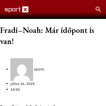
Skip
Sea
to
content
Fradi–Noah: Már időpont is
van!
sportx
július 16, 2025
14:26