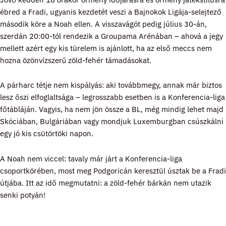
ébred a Fradi, ugyanis kezdetét veszi a Bajnokok Ligája-selejtező
második köre a Noah ellen. A visszavágót pedig július 30-án,
szerdán 20:00-tól rendezik a Groupama Arénában – ahová a jegy
mellett azért egy kis türelem is ajánlott, ha az első meccs nem
hozna özönvízszerű zöld-fehér támadásokat.
A párharc tétje nem kispályás: aki továbbmegy, annak már biztos
lesz őszi elfoglaltsága – legrosszabb esetben is a Konferencia-liga
főtábláján. Vagyis, ha nem jön össze a BL, még mindig lehet majd
Skóciában, Bulgáriában vagy mondjuk Luxemburgban csúszkálni
egy jó kis csütörtöki napon.
A Noah nem viccel: tavaly már járt a Konferencia-liga
csoportkörében, most meg Podgoricán keresztül úsztak be a Fradi
útjába. Itt az idő megmutatni: a zöld-fehér bárkán nem utazik
senki potyán!