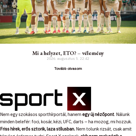
Mi a helyzet, ETO? – vélemény
2026. augusztus 5.
22:42
Tovább olvasom
Nem egy szokásos sporthírportál, hanem
egy új nézőpont
. Nálunk
minden belefér: foci, kosár, kézi, UFC, darts – ha mozog, mi hozzuk.
Friss hírek, erős sztorik, laza stílusban.
Nem tolunk rizsát, csak amit