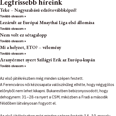
Legfrissebb híreink
Teke – Nagyszabású edzőtovábbképző!
Tovább olvasom »
Lezárult az Európai Muaythai Liga első állomása
Tovább olvasom »
Nem volt ez sétagalopp
Tovább olvasom »
Mi a helyzet, ETO? – vélemény
Tovább olvasom »
Aranyérmet nyert Szilágyi Erik az Európa-kupán
Tovább olvasom »
Az első játékrészben még minden szépen festett.
A Ferencváros női kézicsapata valószínűleg elhitte, hogy négygólos
előnyből nem lehet kikapni. Bukarestben bebizonyosodott, hogy
dehogynem: 31–28-ra nyert a CSM, miközben a Fradi a második
félidőben látványosan fogyott el.
Az első játékrészben még minden szépen festett: 14–10, mosoly,