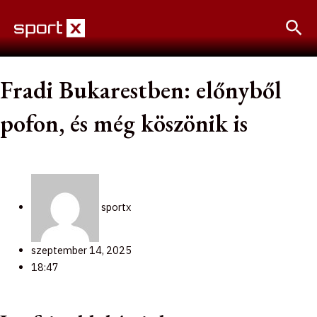
Skip
Sea
to
content
Fradi Bukarestben: előnyből
pofon, és még köszönik is
sportx
szeptember 14, 2025
18:47