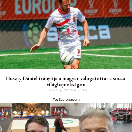
Huszty Dániel irányítja a magyar válogatottat a socca-
világbajnokságon
2026. augusztus 4.
23:46
Tovább olvasom