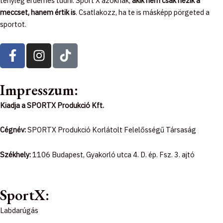
tényleg érdemes tudni. Sport X azoknak,
akik nem csak nézik a
meccset, hanem értik is
. Csatlakozz, ha te is másképp pörgeted a
sportot.
F
I
T
a
n
i
c
s
k
e
t
t
Impresszum:
b
a
o
Kiadja a SPORTX Produkció Kft.
o
g
k
o
r
Cégnév:
SPORTX Produkció Korlátolt Felelősségű Társaság
k
a
-
m
Székhely:
1106 Budapest, Gyakorló utca 4. D. ép. Fsz. 3. ajtó
f
SportX:
Labdarúgás