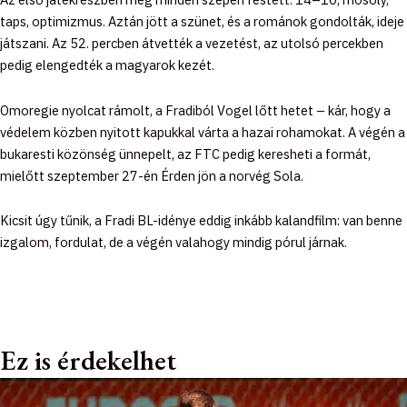
taps, optimizmus. Aztán jött a szünet, és a románok gondolták, ideje
játszani. Az 52. percben átvették a vezetést, az utolsó percekben
pedig elengedték a magyarok kezét.
Omoregie nyolcat rámolt, a Fradiból Vogel lőtt hetet – kár, hogy a
védelem közben nyitott kapukkal várta a hazai rohamokat. A végén a
bukaresti közönség ünnepelt, az FTC pedig keresheti a formát,
mielőtt szeptember 27-én Érden jön a norvég Sola.
Kicsit úgy tűnik, a Fradi BL-idénye eddig inkább kalandfilm: van benne
izgalom, fordulat, de a végén valahogy mindig pórul járnak.
Ez is érdekelhet