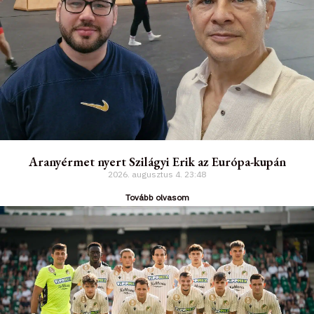
Aranyérmet nyert Szilágyi Erik az Európa-kupán
2026. augusztus 4.
23:48
Tovább olvasom