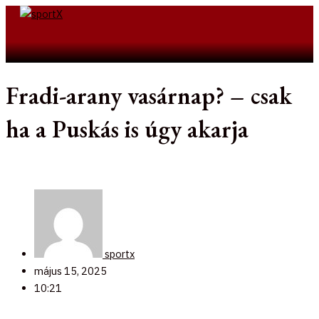
Skip
to
Search
content
Fradi-arany vasárnap? – csak
ha a Puskás is úgy akarja
sportx
május 15, 2025
10:21