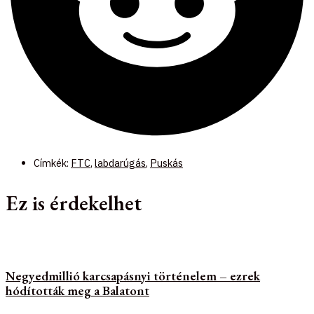
Címkék:
FTC
,
labdarúgás
,
Puskás
Ez is érdekelhet
Negyedmillió karcsapásnyi történelem – ezrek
hódították meg a Balatont