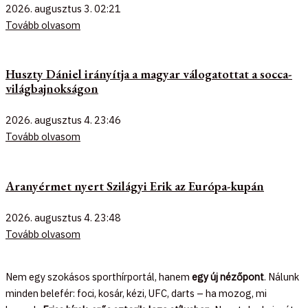
2026. augusztus 3.
02:21
Tovább olvasom
Huszty Dániel irányítja a magyar válogatottat a socca-
világbajnokságon
2026. augusztus 4.
23:46
Tovább olvasom
Aranyérmet nyert Szilágyi Erik az Európa-kupán
2026. augusztus 4.
23:48
Tovább olvasom
Nem egy szokásos sporthírportál, hanem
egy új nézőpont
. Nálunk
minden belefér: foci, kosár, kézi, UFC, darts – ha mozog, mi