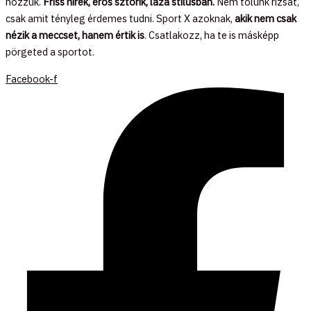
hozzuk.
Friss hírek, erős sztorik, laza stílusban.
Nem tolunk rizsát,
csak amit tényleg érdemes tudni. Sport X azoknak,
akik nem csak
nézik a meccset, hanem értik is
. Csatlakozz, ha te is másképp
pörgeted a sportot.
Facebook-f