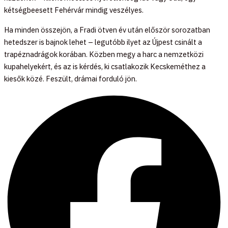
kétségbeesett Fehérvár mindig veszélyes.
Ha minden összejön, a Fradi ötven év után először sorozatban
hetedszer is bajnok lehet – legutóbb ilyet az Újpest csinált a
trapéznadrágok korában. Közben megy a harc a nemzetközi
kupahelyekért, és az is kérdés, ki csatlakozik Kecskeméthez a
kiesők közé. Feszült, drámai forduló jön.