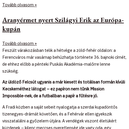
Tovább olvasom »
Aranyérmet nyert Szilágyi Erik az Európa-
kupán
Tovább olvasom »
Feszült várakozásban telik a hétvége a zöld-fehér oldalon: a
Ferencváros már vasárnap behúzhatja története 36. bajnoki címét,
de ehhez előbb a pénteki Puskás Akadémia-malőrre lenne
szükség.
Az üldöző Felcsút ugyanis a már kiesett és totálisan formán kívüli
Kecskeméthez látogat – ez papíron nem tűnik Mission
Impossible-nek, de a futballban a papír a fűtésre jó.
A Fradi közben a saját sebeit nyalogatja a szerdai kupadöntős
tizenegyes-drámát követően, és a Fehérvár ellen igyekszik
visszatalálni a győzelem útjára. A vendégek viszont életükért
küzdenek – kilenc meccses nyeretlenség ide vagy oda, egy