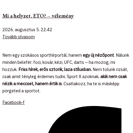
Mi a helyzet, ETO? – vélemény
2026. augusztus 5.
22:42
Tovább olvasom
Nem egy szokásos sporthírportál, hanem
egy új nézőpont
. Nálunk
minden belefér: foci, kosár, kézi, UFC, darts – ha mozog, mi
hozzuk.
Friss hírek, erős sztorik, laza stílusban.
Nem tolunk rizsát,
csak amit tényleg érdemes tudni. Sport X azoknak,
akik nem csak
nézik a meccset, hanem értik is
. Csatlakozz, ha te is másképp
pörgeted a sportot.
Facebook-f