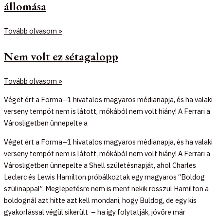
állomása
Tovább olvasom »
Nem volt ez sétagalopp
Tovább olvasom »
Véget ért a Forma–1 hivatalos magyaros médianapja, és ha valaki
verseny tempót nem is látott, mókából nem volt hiány! A Ferrari a
Városligetben ünnepelte a
Véget ért a Forma–1 hivatalos magyaros médianapja, és ha valaki
verseny tempót nem is látott, mókából nem volt hiány! A Ferrari a
Városligetben ünnepelte a Shell születésnapját, ahol Charles
Leclerc és Lewis Hamilton próbálkoztak egy magyaros “Boldog
szülinappal”. Meglepetésre nem is ment nekik rosszul Hamilton a
boldognál azt hitte azt kell mondani, hogy Buldog, de egy kis
gyakorlással végül sikerült – ha így folytatják, jövőre már