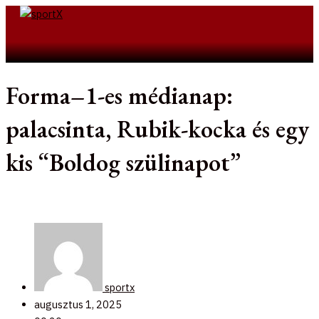
Skip
to
Search
content
Forma–1-es médianap:
palacsinta, Rubik-kocka és egy
kis “Boldog szülinapot”
sportx
augusztus 1, 2025