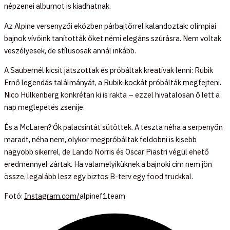
népzenei albumot is kiadhatnak.
Az Alpine versenyzői eközben párbajtőrrel kalandoztak: olimpiai
bajnok vívóink tanították őket némi elegáns szúrásra. Nem voltak
veszélyesek, de stílusosak annál inkább.
A Saubernél kicsit játszottak és próbáltak kreatívak lenni: Rubik
Ernő legendás találmányát, a Rubik-kockát próbálták megfejteni.
Nico Hülkenberg konkrétan ki is rakta – ezzel hivatalosan ő lett a
nap meglepetés zsenije.
És a McLaren? Ők palacsintát sütöttek. A tészta néha a serpenyőn
maradt, néha nem, olykor megpróbáltak feldobni is kisebb
nagyobb sikerrel, de Lando Norris és Oscar Piastri végül ehető
eredménnyel zártak. Ha valamelyiküknek a bajnoki cím nem jön
össze, legalább lesz egy biztos B-terv egy food truckkal.
Fotó:
Instagram.com/
alpinef1team