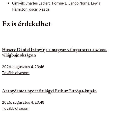
Címkék:
Charles Leclerc
,
Forma-1
,
Lando Norris
,
Lewis
Hamilton
,
oscar piastri
Ez is érdekelhet
Huszty Dániel irányítja a magyar válogatottat a socca-
világbajnokságon
2026. augusztus 4.
23:46
Tovább olvasom
Aranyérmet nyert Szilágyi Erik az Európa-kupán
2026. augusztus 4.
23:48
Tovább olvasom