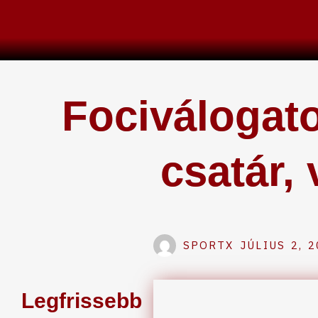
Skip
to
content
Fociválogato
csatár,
SPORTX
JÚLIUS 2, 
Legfrissebb