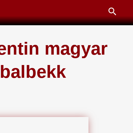
Searc
gentin magyar
 balbekk