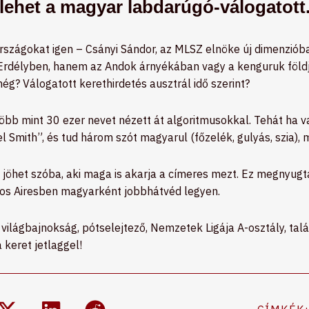
ehet a magyar labdarúgó-válogatott
szágokat igen – Csányi Sándor, az MLSZ elnöke új dimenzióba
Erdélyben, hanem az Andok árnyékában vagy a kenguruk földjé
ég? Válogatott kerethirdetés ausztrál idő szerint?
b mint 30 ezer nevet nézett át algoritmusokkal. Tehát ha va
 Smith”, és tud három szót magyarul (főzelék, gulyás, szia), m
n jöhet szóba, aki maga is akarja a címeres mezt. Ez megnyug
nos Airesben magyarként jobbhátvéd legyen.
 világbajnokság, pótselejtező, Nemzetek Ligája A-osztály, ta
 keret jetlaggel!