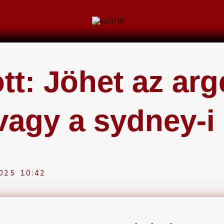
tt: Jöhet az ar
 vagy a sydney-i
2025
10:42