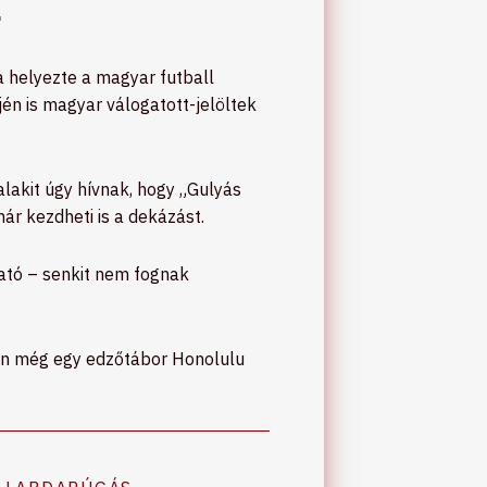
.
 helyezte a magyar futball
n is magyar válogatott-jelöltek
lakit úgy hívnak, hogy „Gulyás
ár kezdheti is a dekázást.
tató – senkit nem fognak
lán még egy edzőtábor Honolulu