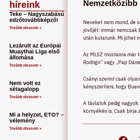
Nemzetközibb l
híreink
Teke – Nagyszabású
edzőtovábbképző!
Neveket nem mond, de or
Tovább olvasom »
jövőjét: immár nemcsak 
után kutatunk. Mi jöhet m
Lezárult az Európai
Muaythai Liga első
Az MLSZ mostanra már töb
állomása
Rodrigo” vagy „Pap Dániel
Tovább olvasom »
Csányi szerint csak olya
Nem volt ez
kényszeríteni, hogy Bue
sétagalopp
Tovább olvasom »
A távlatok pedig nagyok:
környékén is. Csak bírja a
Mi a helyzet, ETO? –
vélemény
Tovább olvasom »