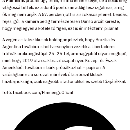
A Palmeiras próbált úgy tenni, mintha lenne esélye, de a rióiak elég
világossá tették: ez a döntő pontosan addig lesz izgalmas, amíg
ők meg nem unják. A 67. percben jött is a szokásos jelenet: beadás,
fejes, gól, a kamera pedig természetesen Danilo arcát kereste,
hogy meglegyen a kötelező “igen, ezt is én intéztem” pillanat.
A végén a statisztikusok boldogan jelezték, hogy Brazília és
Argentína továbbra is holtversenyben vezetik a Libertadores-
trófeák örökranglistáját 25–25-tel, ami nagyjából olyan meglepő,
mint hogy 2019 óta csak brazil csapat nyer. Közép- és Észak-
Amerikából továbbra is bárki próbálkozhat – papíron. A
valóságban ez a sorozat már évek óta a brazil klubok
házibajnoksága, csak nagyobb stadionokkal és szebb tűzijátékkal.
fotó: facebook.com/FlamengoOficial