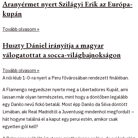
Aranyérmet nyert Szilágyi Erik az Európa-
kupán
Tovább olvasom »
Huszty Dániel irányítja a magyar
válogatottat a socca-világbajnokságon
Tovább olvasom »
A riói klub 1-0-ra nyert a Peru fővárosában rendezett fináléban.
A Flamengo negyedszer nyerte meg a Libertadores Kupát, ami
lassan már olyan természetes, mint hogy a döntőben legalább
egy Danilo nevű fickó betalál. Most épp Danilo da Silva döntött
Limában, aki Real Madridtól a Juventusig mindenhol megfordult –
hát hogyne találná el a kaput egy perui estén, amikor csak
egyetlen gól kell?