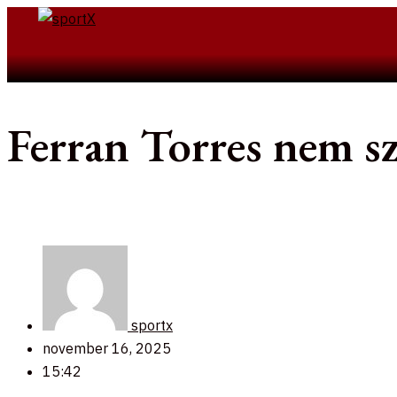
Skip
to
Search
content
Ferran Torres nem sz
sportx
november 16, 2025
15:42