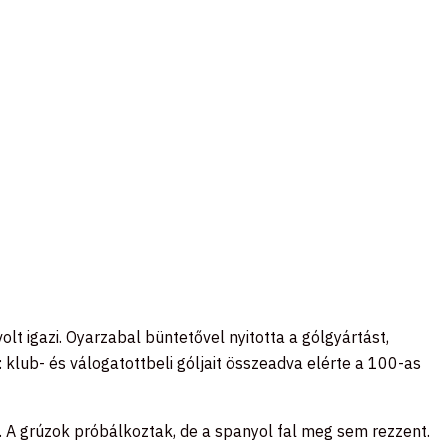
lt igazi. Oyarzabal büntetővel nyitotta a gólgyártást,
 klub- és válogatottbeli góljait összeadva elérte a 100-as
 A grúzok próbálkoztak, de a spanyol fal meg sem rezzent.