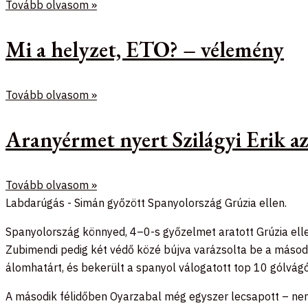
Tovább olvasom »
Mi a helyzet, ETO? – vélemény
Tovább olvasom »
Aranyérmet nyert Szilágyi Erik 
Tovább olvasom »
Labdarúgás - Simán győzött Spanyolország Grúzia ellen.
Spanyolország könnyed, 4–0-s győzelmet aratott Grúzia ellen
Zubimendi pedig két védő közé bújva varázsolta be a másodika
álomhatárt, és bekerült a spanyol válogatott top 10 gólvágó
A második félidőben Oyarzabal még egyszer lecsapott – nem 