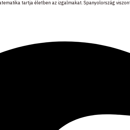
tematika tartja életben az izgalmakat. Spanyolország viszont