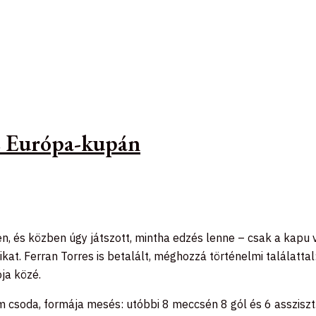
az Európa-kupán
, és közben úgy játszott, mintha edzés lenne – csak a kapu vo
t. Ferran Torres is betalált, méghozzá történelmi találattal:
ja közé.
csoda, formája mesés: utóbbi 8 meccsén 8 gól és 6 assziszt.