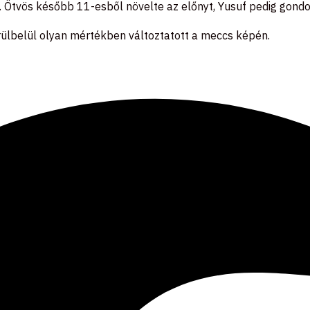
Ötvös később 11-esből növelte az előnyt, Yusuf pedig gondos
körülbelül olyan mértékben változtatott a meccs képén.