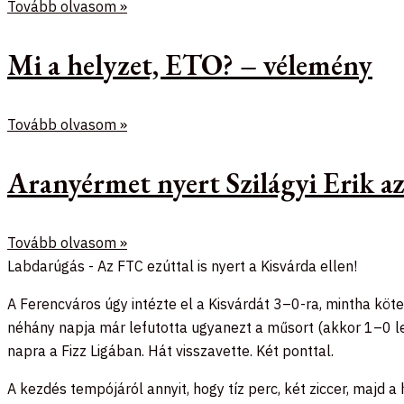
Tovább olvasom »
Mi a helyzet, ETO? – vélemény
Tovább olvasom »
Aranyérmet nyert Szilágyi Erik 
Tovább olvasom »
Labdarúgás - Az FTC ezúttal is nyert a Kisvárda ellen!
A Ferencváros úgy intézte el a Kisvárdát 3–0-ra, mintha köt
néhány napja már lefutotta ugyanezt a műsort (akkor 1–0 let
napra a Fizz Ligában. Hát visszavette. Két ponttal.
A kezdés tempójáról annyit, hogy tíz perc, két ziccer, majd 