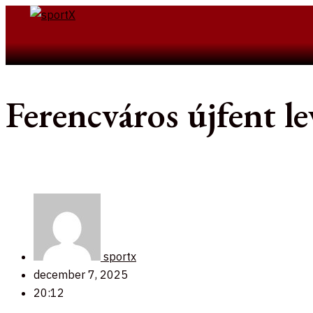
Skip
to
Search
content
Ferencváros újfent le
sportx
december 7, 2025
20:12