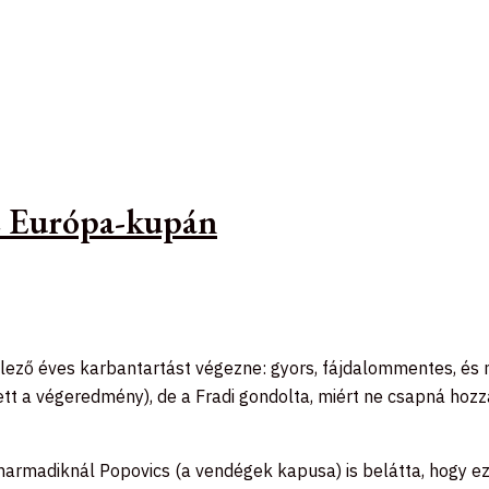
az Európa-kupán
elező éves karbantartást végezne: gyors, fájdalommentes, és 
t a végeredmény), de a Fradi gondolta, miért ne csapná hozzá 
a harmadiknál Popovics (a vendégek kapusa) is belátta, hogy ez