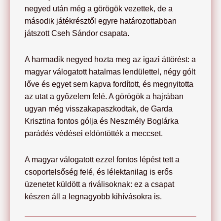
negyed után még a görögök vezettek, de a
második játékrésztől egyre határozottabban
játszott Cseh Sándor csapata.
A harmadik negyed hozta meg az igazi áttörést: a
magyar válogatott hatalmas lendülettel, négy gólt
lőve és egyet sem kapva fordított, és megnyitotta
az utat a győzelem felé. A görögök a hajrában
ugyan még visszakapaszkodtak, de Garda
Krisztina fontos gólja és Neszmély Boglárka
parádés védései eldöntötték a meccset.
A magyar válogatott ezzel fontos lépést tett a
csoportelsőség felé, és lélektanilag is erős
üzenetet küldött a riválisoknak: ez a csapat
készen áll a legnagyobb kihívásokra is.