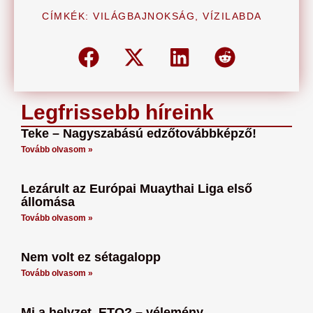
CÍMKÉK:
VILÁGBAJNOKSÁG
,
VÍZILABDA
Legfrissebb híreink
Teke – Nagyszabású edzőtovábbképző!
Tovább olvasom »
Lezárult az Európai Muaythai Liga első
állomása
Tovább olvasom »
Nem volt ez sétagalopp
Tovább olvasom »
Mi a helyzet, ETO? – vélemény