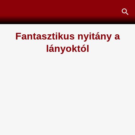
Skip
Sea
to
content
Fantasztikus nyitány a
lányoktól