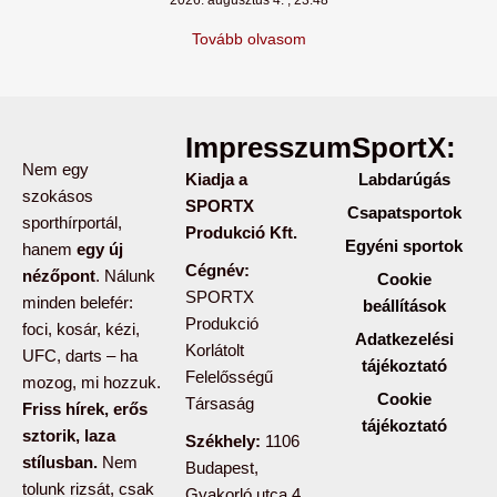
2026. augusztus 4.
23:48
Tovább olvasom
Impresszum:
SportX:
Nem egy
Kiadja a
Labdarúgás
szokásos
SPORTX
Csapatsportok
sporthírportál,
Produkció Kft.
Egyéni sportok
hanem
egy új
Cégnév:
nézőpont
. Nálunk
Cookie
SPORTX
minden belefér:
beállítások
Produkció
foci, kosár, kézi,
Adatkezelési
Korlátolt
UFC, darts – ha
tájékoztató
Felelősségű
mozog, mi hozzuk.
Cookie
Társaság
Friss hírek, erős
tájékoztató
sztorik, laza
Székhely:
1106
stílusban.
Nem
Budapest,
tolunk rizsát, csak
Gyakorló utca 4.