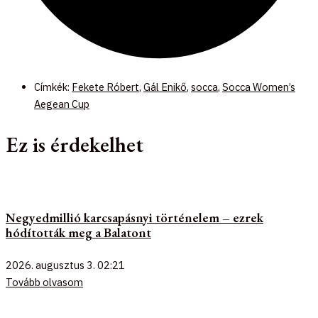
Címkék:
Fekete Róbert
,
Gál Enikő
,
socca
,
Socca Women’s
Aegean Cup
Ez is érdekelhet
Negyedmillió karcsapásnyi történelem – ezrek
hódították meg a Balatont
2026. augusztus 3.
02:21
Tovább olvasom