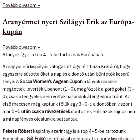
Tovább olvasom »
Aranyérmet nyert Szilágyi Erik az Európa-
kupán
Tovább olvasom »
A lányok így is a top 4–5-be tartoznak Európában.
A magyar női kispályás válogatott úgy tért haza Krétáról, hogy
egyszerre sütötte őket a nap és a döntő utáni büntetők keserű
fénye. A
Socca Women’s Aegean Cupon
a lányok mindent
megtettek: leverték Libanont (1–0), megfőzték a görögöket (3–
0), csak a lengyelek nem voltak hajlandók átengedni a trónt. Az
első meccsen még kaptunk tőlük egy 3–0-t, a döntőben viszont
már
1–1 után csak a rávezetések
döntöttek – és azok sajnos nem
a mi napfényes oldalunkra pattantak.
Fekete Róbert
kapitány szerint így is a top 4–5-be tartozunk
Európában.
Gál Enikő
két góljával megmutatta, hogy kispályán is