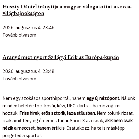
Huszty Dániel irányítja a magyar válogatottat a socca-
világbajnokságon
2026. augusztus 4.
23:46
Tovább olvasom
Aranyérmet nyert Szilágyi Erik az Európa-kupán
2026. augusztus 4.
23:48
Tovább olvasom
Nem egy szokásos sporthírportál, hanem
egy új nézőpont
. Nálunk
minden belefér: foci, kosár, kézi, UFC, darts – ha mozog, mi
hozzuk.
Friss hírek, erős sztorik, laza stílusban.
Nem tolunk rizsát,
csak amit tényleg érdemes tudni. Sport X azoknak,
akik nem csak
nézik a meccset, hanem értik is
. Csatlakozz, ha te is másképp
pörgeted a sportot.