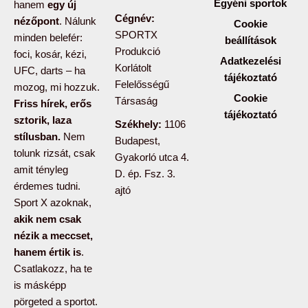
Egyéni sportok
hanem
egy új
Cégnév:
nézőpont
. Nálunk
Cookie
SPORTX
minden belefér:
beállítások
Produkció
foci, kosár, kézi,
Adatkezelési
Korlátolt
UFC, darts – ha
tájékoztató
Felelősségű
mozog, mi hozzuk.
Cookie
Társaság
Friss hírek, erős
tájékoztató
sztorik, laza
Székhely:
1106
stílusban.
Nem
Budapest,
tolunk rizsát, csak
Gyakorló utca 4.
amit tényleg
D. ép. Fsz. 3.
érdemes tudni.
ajtó
Sport X azoknak,
akik nem csak
nézik a meccset,
hanem értik is
.
Csatlakozz, ha te
is másképp
pörgeted a sportot.