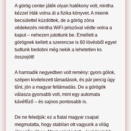
A görög center játék olyan hatékony volt, mintha
kézzel írták volna át a fizika könyvet. A mieink
becsülettel küzdöttek, de a görög zóna
védekezés mintha WiFi-jelszóval védte volna a
kaput – nehezen jutottunk be. Emellett a
görögnek kellett a szerencse is 60 lövésből egyet
tudtunk bedobni még nekik a lehetetlen ks
összejött!
A harmadik negyedben volt remény: gyors gólok,
szépen kivitelezett támadások, és pár percig úgy
tűnt, jön a magyar feltámadás. De a görögök
válasza gyorsabb volt, mint egy automata
kávéfőző – és sajnos pontosabb is.
De ne feledjük: ez a fiatal magyar csapat
megmutatta, hogy stabilan ott vagyunk a világ