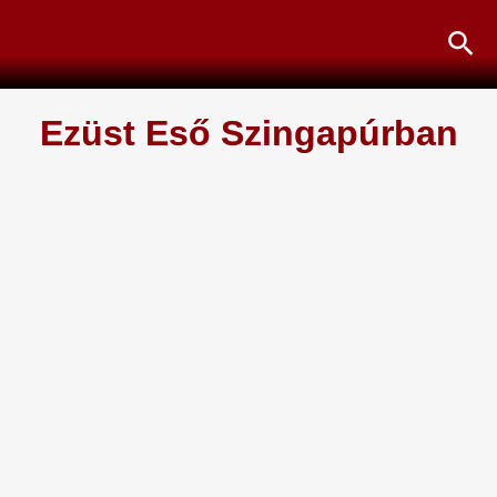
Skip
Sea
to
content
Ezüst Eső Szingapúrban