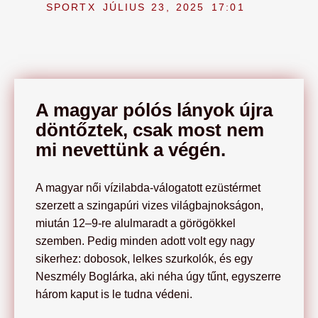
SPORTX
JÚLIUS 23, 2025
17:01
A magyar pólós lányok újra
döntőztek, csak most nem
mi nevettünk a végén.
A magyar női vízilabda-válogatott ezüstérmet
szerzett a szingapúri vizes világbajnokságon,
miután 12–9-re alulmaradt a görögökkel
szemben. Pedig minden adott volt egy nagy
sikerhez: dobosok, lelkes szurkolók, és egy
Neszmély Boglárka, aki néha úgy tűnt, egyszerre
három kaput is le tudna védeni.