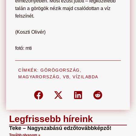
élmezőnyében. Most ezüst jutott – legközelebb
talán a görögök nézik majd csalódottan a víz
felszínét.
(Koszti Olivér)
fotó: mti
CÍMKÉK:
GÖRÖGORSZÁG
,
MAGYARORSZÁG
,
VB
,
VÍZILABDA
Legfrissebb híreink
Teke – Nagyszabású edzőtovábbképző!
Tovább olvasom »