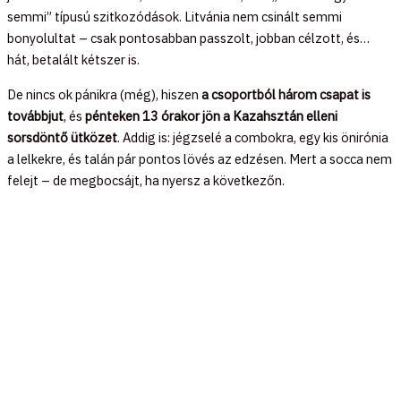
semmi” típusú szitkozódások. Litvánia nem csinált semmi
bonyolultat – csak pontosabban passzolt, jobban célzott, és…
hát, betalált kétszer is.
De nincs ok pánikra (még), hiszen
a csoportból három csapat is
továbbjut
, és
pénteken 13 órakor jön a Kazahsztán elleni
sorsdöntő ütközet
. Addig is: jégzselé a combokra, egy kis önirónia
a lelkekre, és talán pár pontos lövés az edzésen. Mert a socca nem
felejt – de megbocsájt, ha nyersz a következőn.