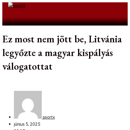
Skip
to
Search
content
Ez most nem jött be, Litvánia
legyőzte a magyar kispályás
válogatottat
sportx
június 5, 2025