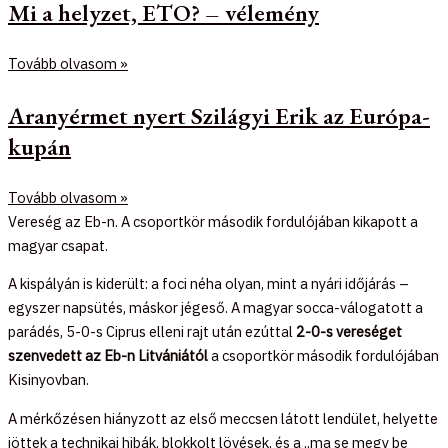
Mi a helyzet, ETO? – vélemény
Tovább olvasom »
Aranyérmet nyert Szilágyi Erik az Európa-
kupán
Tovább olvasom »
Vereség az Eb-n. A csoportkör második fordulójában kikapott a
magyar csapat.
A kispályán is kiderült: a foci néha olyan, mint a nyári időjárás –
egyszer napsütés, máskor jégeső. A magyar socca-válogatott a
parádés, 5-0-s Ciprus elleni rajt után ezúttal
2-0-s vereséget
szenvedett az Eb-n Litvániától
a csoportkör második fordulójában
Kisinyovban.
A mérkőzésen hiányzott az első meccsen látott lendület, helyette
jöttek a technikai hibák, blokkolt lövések, és a „ma se megy be