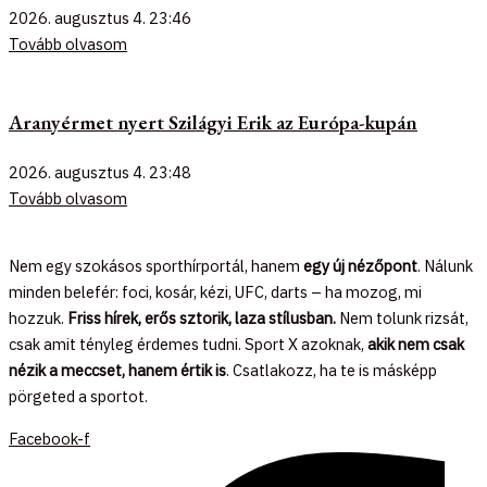
2026. augusztus 4.
23:46
Tovább olvasom
Aranyérmet nyert Szilágyi Erik az Európa-kupán
2026. augusztus 4.
23:48
Tovább olvasom
Nem egy szokásos sporthírportál, hanem
egy új nézőpont
. Nálunk
minden belefér: foci, kosár, kézi, UFC, darts – ha mozog, mi
hozzuk.
Friss hírek, erős sztorik, laza stílusban.
Nem tolunk rizsát,
csak amit tényleg érdemes tudni. Sport X azoknak,
akik nem csak
nézik a meccset, hanem értik is
. Csatlakozz, ha te is másképp
pörgeted a sportot.
Facebook-f