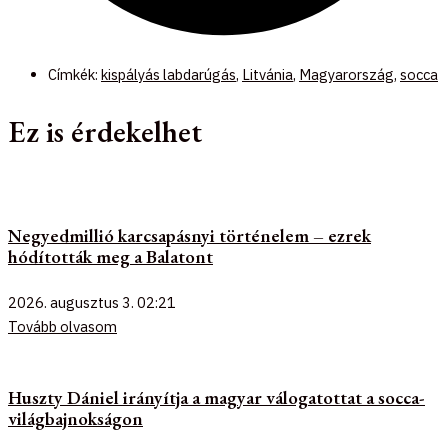
Címkék:
kispályás labdarúgás
,
Litvánia
,
Magyarország
,
socca
Ez is érdekelhet
Negyedmillió karcsapásnyi történelem – ezrek
hódították meg a Balatont
2026. augusztus 3.
02:21
Tovább olvasom
Huszty Dániel irányítja a magyar válogatottat a socca-
világbajnokságon