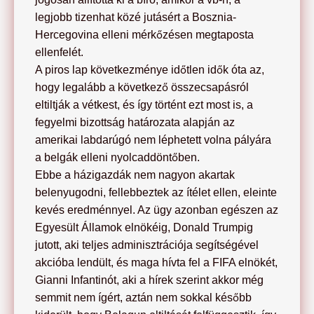
legjobb tizenhat közé jutásért a Bosznia-
Hercegovina elleni mérkőzésen megtaposta
ellenfelét.
A piros lap következménye időtlen idők óta az,
hogy legalább a következő összecsapásról
eltiltják a vétkest, és így történt ezt most is, a
fegyelmi bizottság határozata alapján az
amerikai labdarúgó nem léphetett volna pályára
a belgák elleni nyolcaddöntőben.
Ebbe a házigazdák nem nagyon akartak
belenyugodni, fellebbeztek az ítélet ellen, eleinte
kevés eredménnyel. Az ügy azonban egészen az
Egyesült Államok elnökéig, Donald Trumpig
jutott, aki teljes adminisztrációja segítségével
akcióba lendült, és maga hívta fel a FIFA elnökét,
Gianni Infantinót, aki a hírek szerint akkor még
semmit nem ígért, aztán nem sokkal később