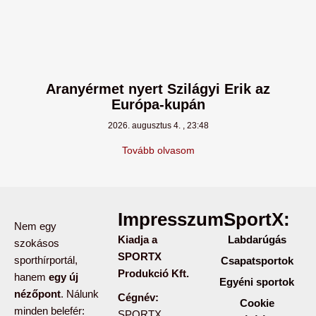
Aranyérmet nyert Szilágyi Erik az
Európa-kupán
2026. augusztus 4.
23:48
Tovább olvasom
Impresszum:
SportX:
Nem egy
Kiadja a
Labdarúgás
szokásos
SPORTX
sporthírportál,
Csapatsportok
Produkció Kft.
hanem
egy új
Egyéni sportok
nézőpont
. Nálunk
Cégnév:
Cookie
minden belefér:
SPORTX