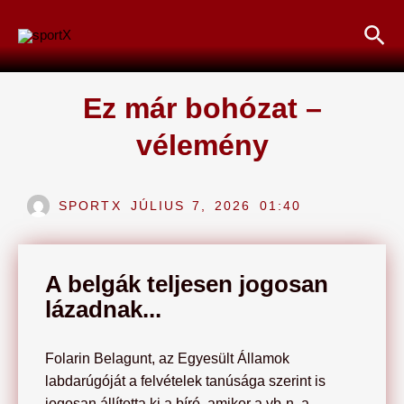
Skip
Sea
to
content
Ez már bohózat –
vélemény
SPORTX
JÚLIUS 7, 2026
01:40
A belgák teljesen jogosan
lázadnak...
Folarin Belagunt, az Egyesült Államok
labdarúgóját a felvételek tanúsága szerint is
jogosan állította ki a bíró, amikor a vb-n, a