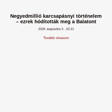
Negyedmillió karcsapásnyi történelem
– ezrek hódították meg a Balatont
2026. augusztus 3.
02:21
Tovább olvasom