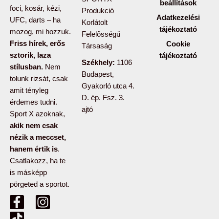
beállítások
foci, kosár, kézi,
Produkció
Adatkezelési
UFC, darts – ha
Korlátolt
tájékoztató
mozog, mi hozzuk.
Felelősségű
Friss hírek, erős
Cookie
Társaság
sztorik, laza
tájékoztató
Székhely:
1106
stílusban.
Nem
Budapest,
tolunk rizsát, csak
Gyakorló utca 4.
amit tényleg
D. ép. Fsz. 3.
érdemes tudni.
ajtó
Sport X azoknak,
akik nem csak
nézik a meccset,
hanem értik is
.
Csatlakozz, ha te
is másképp
pörgeted a sportot.
F
T
I
a
i
n