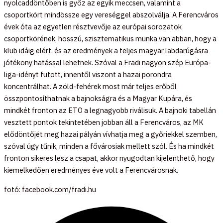
nyolcaddöntőben is győz az egyik meccsen, valamint a
csoportkört mindössze egy vereséggel abszolválja. A Ferencváros
évek óta az egyetlen résztvevője az európai sorozatok
csoportkörének, hosszú, szisztematikus munka van abban, hogy a
klub idáig elért, és az eredmények a teljes magyar labdarúgásra
jótékony hatással lehetnek. Szóval a Fradi nagyon szép Európa-
liga-idényt futott, innentől viszont a hazai porondra
koncentrálhat. A zöld-fehérek most már teljes erőből
összpontosíthatnak a bajnokságra és a Magyar Kupára, és
mindkét fronton az ETO a legnagyobb riválisuk. A bajnoki tabellán
vesztett pontok tekintetében jobban áll a Ferencváros, az MK
elődöntőjét meg hazai pályán vívhatja meg a győriekkel szemben,
szóval úgy tűnik, minden a fővárosiak mellett szól. És ha mindkét
fronton sikeres lesz a csapat, akkor nyugodtan kijelenthető, hogy
kiemelkedően eredményes éve volt a Ferencvárosnak.
fotó: facebook.com/fradi.hu