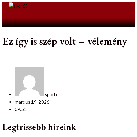
Skip
to
Search
content
Ez így is szép volt – vélemény
sportx
március 19, 2026
09:51
Legfrissebb híreink