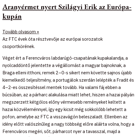
Aranyérmet nyert Szilágyi Erik az Európa-
kupán
Tovább olvasom »
Az FTC évek óta résztvevője az európai sorozatok
csoportkörének.
Véget ért a Ferencváros labdarúgó-csapatának kupakalandja, a
nyolcaddöntő jelentette a végállomást a magyar bajnoknak, a
Braga elleni itthoni, remek 2–0-s sikert nem követte sajnos újabb
kiemelkedő teljesítmény, a portugálok szerdán lelépték a Fradit és
4–2-es összesítéssel mentek tovább. Ha valami fáj ebben a
búcsúban, az a párharc alakulása miatt lehet, hiszen a hazai pályán
megszerzett kétgólos előny vérmesebb reményeket keltett a
hazai közvéleménnyel, így egy kicsit még sokkolóbb lehetett a
pofon, amelybe az FTC a visszavágón beleszaladt. Ellenben az
idény előtt valószínűleg a nagy többség előre aláírta volna, hogy a
Ferencváros megéri, sőt, párharcot nyer a tavasszal, majd a