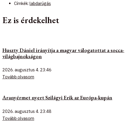
Címkék:
labdarúgás
Ez is érdekelhet
Huszty Dániel irányítja a magyar válogatottat a socca-
világbajnokságon
2026. augusztus 4.
23:46
Tovább olvasom
Aranyérmet nyert Szilágyi Erik az Európa-kupán
2026. augusztus 4.
23:48
Tovább olvasom