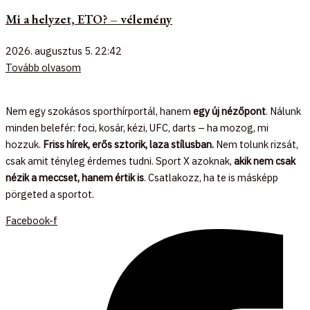
Mi a helyzet, ETO? – vélemény
2026. augusztus 5.
22:42
Tovább olvasom
Nem egy szokásos sporthírportál, hanem
egy új nézőpont
. Nálunk
minden belefér: foci, kosár, kézi, UFC, darts – ha mozog, mi
hozzuk.
Friss hírek, erős sztorik, laza stílusban.
Nem tolunk rizsát,
csak amit tényleg érdemes tudni. Sport X azoknak,
akik nem csak
nézik a meccset, hanem értik is
. Csatlakozz, ha te is másképp
pörgeted a sportot.
Facebook-f