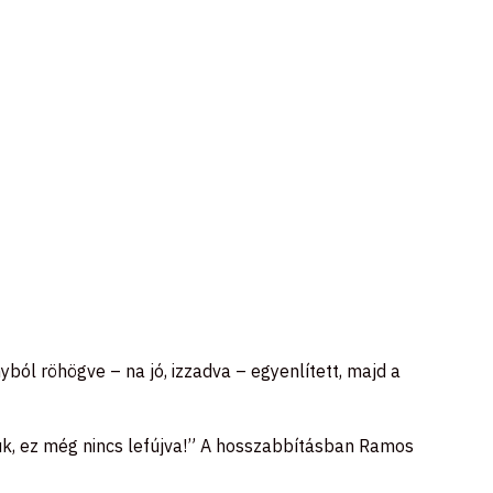
ból röhögve – na jó, izzadva – egyenlített, majd a
úk, ez még nincs lefújva!” A hosszabbításban Ramos