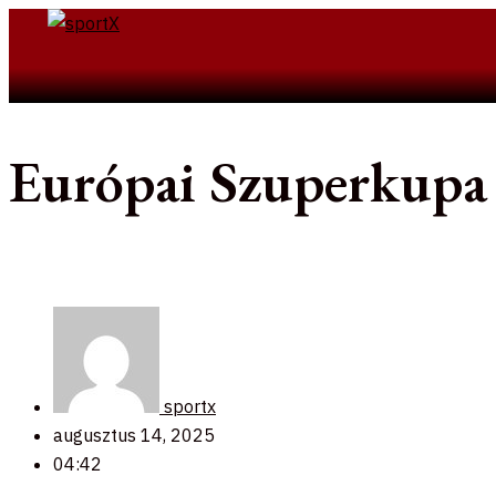
Skip
to
Search
content
Európai Szuperkupa 
sportx
augusztus 14, 2025
04:42