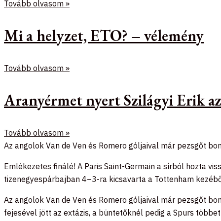
Tovább olvasom »
Mi a helyzet, ETO? – vélemény
Tovább olvasom »
Aranyérmet nyert Szilágyi Erik 
Tovább olvasom »
Az angolok Van de Ven és Romero góljaival már pezsgőt bonto
Emlékezetes finálé! A Paris Saint-Germain a sírból hozta vi
tizenegyespárbajban 4–3-ra kicsavarta a Tottenham kezéből
Az angolok Van de Ven és Romero góljaival már pezsgőt bont
fejesével jött az extázis, a büntetőknél pedig a Spurs többet