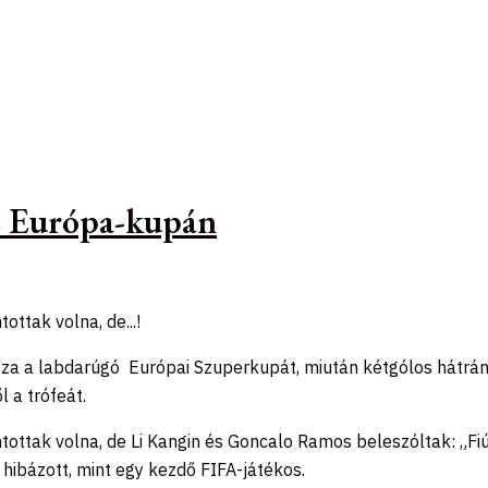
az Európa-kupán
ttak volna, de...!
ssza a labdarúgó Európai Szuperkupát, miután kétgólos hátrány
 a trófeát.
ottak volna, de Li Kangin és Goncalo Ramos beleszóltak: „Fi
 hibázott, mint egy kezdő FIFA-játékos.