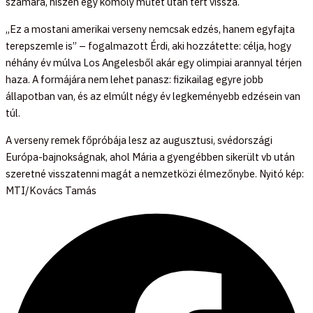
számára, hiszen egy komoly műtét után tért vissza.
„Ez a mostani amerikai verseny nemcsak edzés, hanem egyfajta
terepszemle is” – fogalmazott Érdi, aki hozzátette: célja, hogy
néhány év múlva Los Angelesből akár egy olimpiai arannyal térjen
haza. A formájára nem lehet panasz: fizikailag egyre jobb
állapotban van, és az elmúlt négy év legkeményebb edzésein van
túl.
A verseny remek főpróbája lesz az augusztusi, svédországi
Európa-bajnokságnak, ahol Mária a gyengébben sikerült vb után
szeretné visszatenni magát a nemzetközi élmezőnybe. Nyitó kép:
MTI/Kovács Tamás