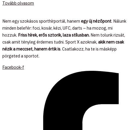
Tovább olvasom
Nem egy szokásos sporthírportál, hanem
egy új nézőpont
. Nálunk
minden belefér: foci, kosár, kézi, UFC, darts – ha mozog, mi
hozzuk.
Friss hírek, erős sztorik, laza stílusban.
Nem tolunk rizsát,
csak amit tényleg érdemes tudni. Sport X azoknak,
akik nem csak
nézik a meccset, hanem értik is
. Csatlakozz, ha te is másképp
pörgeted a sportot.
Facebook-f