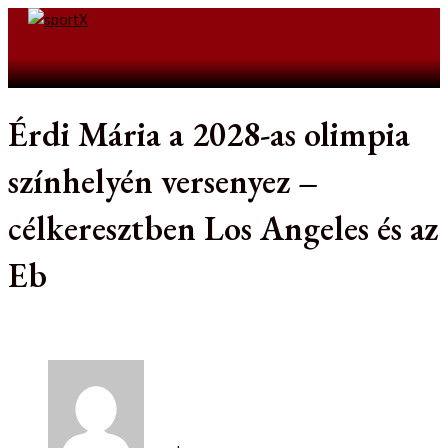
Skip
to
Search
content
Érdi Mária a 2028-as olimpia
színhelyén versenyez –
célkeresztben Los Angeles és az
Eb