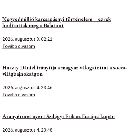
Negyedmillió karcsapásnyi történelem – ezrek
hódították meg a Balatont
2026. augusztus 3.
02:21
Tovább olvasom
Huszty Dániel irányítja a magyar válogatottat a socca-
világbajnokságon
2026. augusztus 4.
23:46
Tovább olvasom
Aranyérmet nyert Szilágyi Erik az Európa-kupán
2026. augusztus 4.
23:48