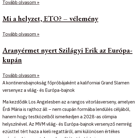
Tovább olvasom »
Mi a helyzet, ETO? – vélemény
Tovább olvasom »
Aranyérmet nyert Szilágyi Erik az Európa-
kupán
Tovább olvasom »
A kontinensbajnokság főpróbájaként a kaliforniai Grand Slamen
versenyez a világ- és Európa-bajnok
Ma kezdődik Los Angelesben az a rangos vitorlásverseny, amelyen
Érdi Mária is rajthoz áll – nem csupán formába lendülés céljából,
hanem hogy testközelből ismerkedjen a 2028-as olimpia
helyszínével. Az MVM világ- és Európa-bajnok versenyző nemrég
ezüsttel tért haza a kieli regattáról, ami különösen értékes