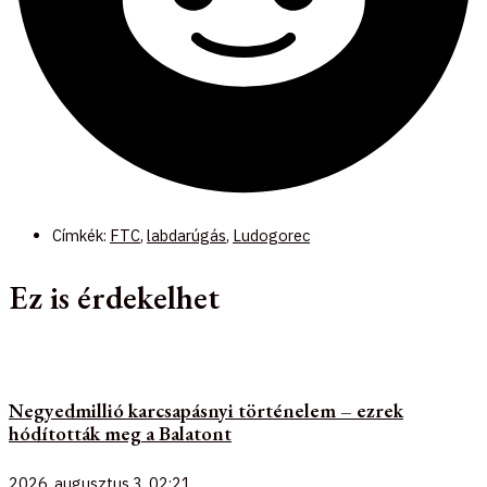
Címkék:
FTC
,
labdarúgás
,
Ludogorec
Ez is érdekelhet
Negyedmillió karcsapásnyi történelem – ezrek
hódították meg a Balatont
2026. augusztus 3.
02:21