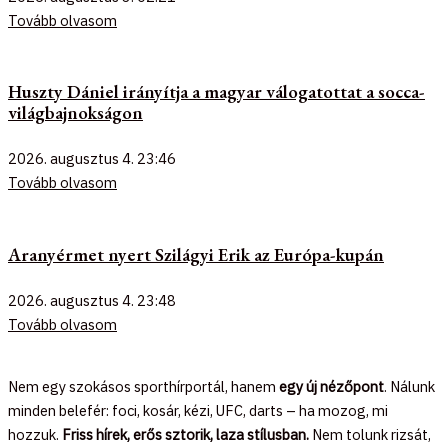
Tovább olvasom
Huszty Dániel irányítja a magyar válogatottat a socca-
világbajnokságon
2026. augusztus 4.
23:46
Tovább olvasom
Aranyérmet nyert Szilágyi Erik az Európa-kupán
2026. augusztus 4.
23:48
Tovább olvasom
Nem egy szokásos sporthírportál, hanem
egy új nézőpont
. Nálunk
minden belefér: foci, kosár, kézi, UFC, darts – ha mozog, mi
hozzuk.
Friss hírek, erős sztorik, laza stílusban.
Nem tolunk rizsát,