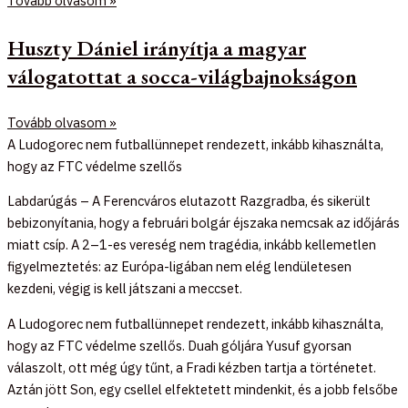
Tovább olvasom »
Huszty Dániel irányítja a magyar
válogatottat a socca-világbajnokságon
Tovább olvasom »
A Ludogorec nem futballünnepet rendezett, inkább kihasználta,
hogy az FTC védelme szellős
Labdarúgás – A Ferencváros elutazott Razgradba, és sikerült
bebizonyítania, hogy a februári bolgár éjszaka nemcsak az időjárás
miatt csíp. A 2–1-es vereség nem tragédia, inkább kellemetlen
figyelmeztetés: az Európa-ligában nem elég lendületesen
kezdeni, végig is kell játszani a meccset.
A Ludogorec nem futballünnepet rendezett, inkább kihasználta,
hogy az FTC védelme szellős. Duah góljára Yusuf gyorsan
válaszolt, ott még úgy tűnt, a Fradi kézben tartja a történetet.
Aztán jött Son, egy csellel elfektetett mindenkit, és a jobb felsőbe