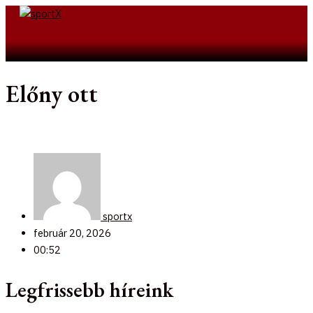
Skip
to
Search
content
Előny ott
sportx
február 20, 2026
00:52
Legfrissebb híreink