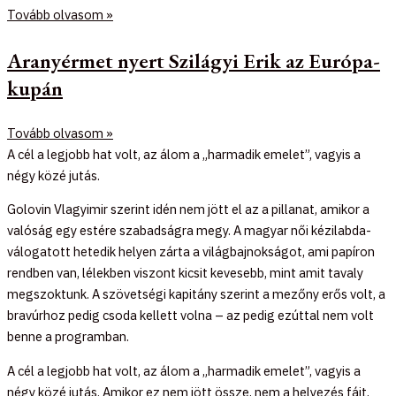
Tovább olvasom »
Aranyérmet nyert Szilágyi Erik az Európa-
kupán
Tovább olvasom »
A cél a legjobb hat volt, az álom a „harmadik emelet”, vagyis a
négy közé jutás.
Golovin Vlagyimir szerint idén nem jött el az a pillanat, amikor a
valóság egy estére szabadságra megy. A magyar női kézilabda-
válogatott hetedik helyen zárta a világbajnokságot, ami papíron
rendben van, lélekben viszont kicsit kevesebb, mint amit tavaly
megszoktunk. A szövetségi kapitány szerint a mezőny erős volt, a
bravúrhoz pedig csoda kellett volna – az pedig ezúttal nem volt
benne a programban.
A cél a legjobb hat volt, az álom a „harmadik emelet”, vagyis a
négy közé jutás. Amikor ez nem jött össze, nem a helyezés fájt,