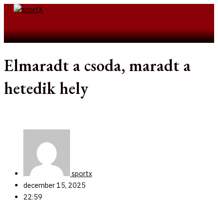
Skip
to
Search
content
Elmaradt a csoda, maradt a
hetedik hely
sportx
december 15, 2025
22:59