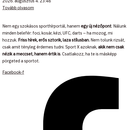
2026. augusztus 4.
23:48
Tovább olvasom
Nem egy szokásos sporthírportál, hanem
egy új nézőpont
. Nálunk
minden belefér: foci, kosár, kézi, UFC, darts – ha mozog, mi
hozzuk.
Friss hírek, erős sztorik, laza stílusban.
Nem tolunk rizsát,
csak amit tényleg érdemes tudni. Sport X azoknak,
akik nem csak
nézik a meccset, hanem értik is
. Csatlakozz, ha te is másképp
pörgeted a sportot.
Facebook-f