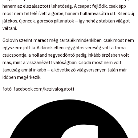
hanem az elszalasztott lehetőség. A csapat fejlődik, csak épp
most nem felfelé ívelt a görbe, hanem hullámvasútra ült. Kilenc új
játékos, újoncok, görcsös pillanatok – így nehéz stabilan világot
váltani.
Golovin szerint maradt még tartalék mindenkiben, csak most nem
egyszerre jött ki. A dánok elleni egygólos vereség volt a torna
csúcspontja, a holland negyeddöntő pedig inkább érzésben volt
más, mint a visszanézett valóságban. Csoda most nem volt,
tanulság annál inkább – a következő világversenyen talán már
időben megérkezik.
fotó: facebook.com/kezivalogatott