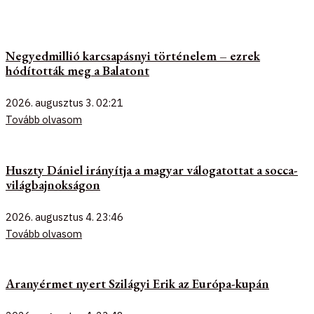
Negyedmillió karcsapásnyi történelem – ezrek
hódították meg a Balatont
2026. augusztus 3.
02:21
Tovább olvasom
Huszty Dániel irányítja a magyar válogatottat a socca-
világbajnokságon
2026. augusztus 4.
23:46
Tovább olvasom
Aranyérmet nyert Szilágyi Erik az Európa-kupán