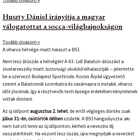
Tovább olvasom »
Huszty Dániel irányítja a magyar
válogatottat a socca-világbajnokságon
Tovább olvasom »
A viharos hétvége miatt halaszt a BSI.
Nem lesz átúszás a hétvégén! A 43. Lidl Balaton-átúszást a
zivatarveszély miatt
biztonsági okokból
elhalasztják – jelentette
be a szervező Budapest Sportiroda. Kocsis Árpád ügyvezető
szerint a Balatonnál szombatra és vasárnapra is instabil, viharos
időt jósolnak, így a résztvevők testi épsége érdekében kénytelenek
voltak dönteni.
Az új időpont
augusztus 2. lehet
, de erről végleges döntés csak
július 31-én, csütörtök délben
születik. A BSI hangsúlyozta: aki
nem tud ott lenni az új időponton, kérheti a nevezési díj
visszatérítését. Ha viszont lesz úszás, újra megnyitják a nevezést