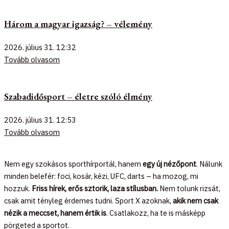
Három a magyar igazság? – vélemény
2026. július 31.
12:32
Tovább olvasom
Szabadidősport – életre szóló élmény
2026. július 31.
12:53
Tovább olvasom
Nem egy szokásos sporthírportál, hanem
egy új nézőpont
. Nálunk
minden belefér: foci, kosár, kézi, UFC, darts – ha mozog, mi
hozzuk.
Friss hírek, erős sztorik, laza stílusban.
Nem tolunk rizsát,
csak amit tényleg érdemes tudni. Sport X azoknak,
akik nem csak
nézik a meccset, hanem értik is
. Csatlakozz, ha te is másképp
pörgeted a sportot.