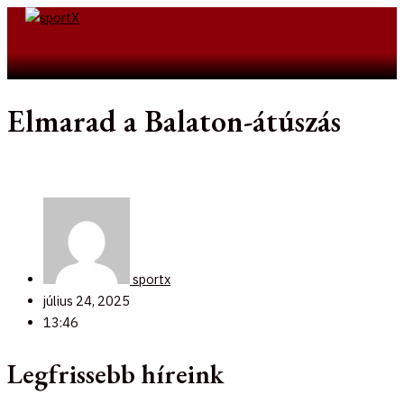
Skip
to
Search
content
Elmarad a Balaton-átúszás
sportx
július 24, 2025
13:46
Legfrissebb híreink