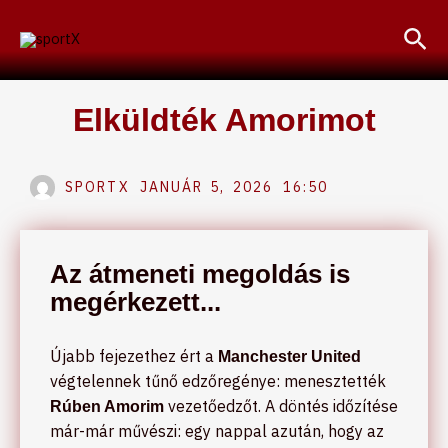
Skip
Sea
to
content
Elküldték Amorimot
SPORTX
JANUÁR 5, 2026
16:50
Az átmeneti megoldás is
megérkezett...
Újabb fejezethez ért a
Manchester United
végtelennek tűnő edzőregénye: menesztették
vezetőedzőt. A döntés időzítése
Rúben Amorim
már-már művészi: egy nappal azután, hogy az