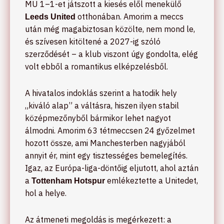
MU 1–1-et játszott a kiesés elől menekülő
otthonában. Amorim a meccs
Leeds United
után még magabiztosan közölte, nem mond le,
és szívesen kitöltené a 2027-ig szóló
szerződését – a klub viszont úgy gondolta, elég
volt ebből a romantikus elképzelésből.
A hivatalos indoklás szerint a hatodik hely
„kiváló alap” a váltásra, hiszen ilyen stabil
középmezőnyből bármikor lehet nagyot
álmodni. Amorim 63 tétmeccsen 24 győzelmet
hozott össze, ami Manchesterben nagyjából
annyit ér, mint egy tisztességes bemelegítés.
Igaz, az Európa-liga-döntőig eljutott, ahol aztán
a
emlékeztette a Unitedet,
Tottenham Hotspur
hol a helye.
Az átmeneti megoldás is megérkezett: a