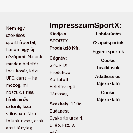
Impresszum:
SportX:
Nem egy
Kiadja a
Labdarúgás
szokásos
SPORTX
sporthírportál,
Csapatsportok
Produkció Kft.
hanem
egy új
Egyéni sportok
. Nálunk
nézőpont
Cégnév:
Cookie
minden belefér:
SPORTX
beállítások
foci, kosár, kézi,
Produkció
Adatkezelési
UFC, darts – ha
Korlátolt
tájékoztató
mozog, mi
Felelősségű
hozzuk.
Friss
Cookie
Társaság
hírek, erős
tájékoztató
1106
Székhely:
sztorik, laza
Budapest,
Nem
stílusban.
Gyakorló utca 4.
tolunk rizsát, csak
D. ép. Fsz. 3.
amit tényleg
ajtó