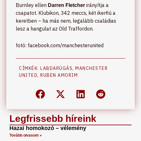
Burnley ellen
irányítja a
Darren Fletcher
csapatot. Klubikon, 342 meccs, két ikerfiú a
keretben – ha más nem, legalább családias
lesz a hangulat az Old Traffordon.
fotó: facebook.com/manchesterunited
CÍMKÉK:
LABDARÚGÁS
,
MANCHESTER
UNITED
,
RUBEN AMORIM
Legfrissebb híreink
Hazai homokozó – vélemény
Tovább olvasom »