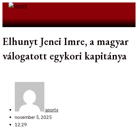
Skip
to
Search
content
Elhunyt Jenei Imre, a magyar
válogatott egykori kapitánya
sportx
november 5, 2025
12:29