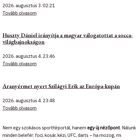
2026. augusztus 3.
02:21
Tovább olvasom
Huszty Dániel irányítja a magyar válogatottat a socca-
világbajnokságon
2026. augusztus 4.
23:46
Tovább olvasom
Aranyérmet nyert Szilágyi Erik az Európa-kupán
2026. augusztus 4.
23:48
Tovább olvasom
Nem egy szokásos sporthírportál, hanem
egy új nézőpont
. Nálunk
minden belefér: foci, kosár, kézi, UFC, darts – ha mozog, mi