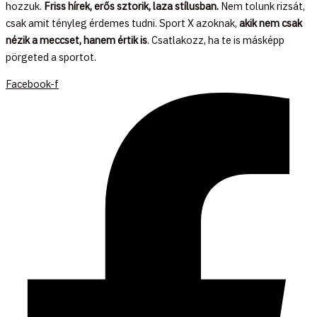
hozzuk.
Friss hírek, erős sztorik, laza stílusban.
Nem tolunk rizsát,
csak amit tényleg érdemes tudni. Sport X azoknak,
akik nem csak
nézik a meccset, hanem értik is
. Csatlakozz, ha te is másképp
pörgeted a sportot.
Facebook-f