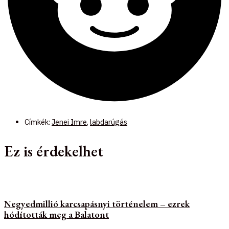
Címkék:
Jenei Imre
,
labdarúgás
Ez is érdekelhet
Negyedmillió karcsapásnyi történelem – ezrek
hódították meg a Balatont