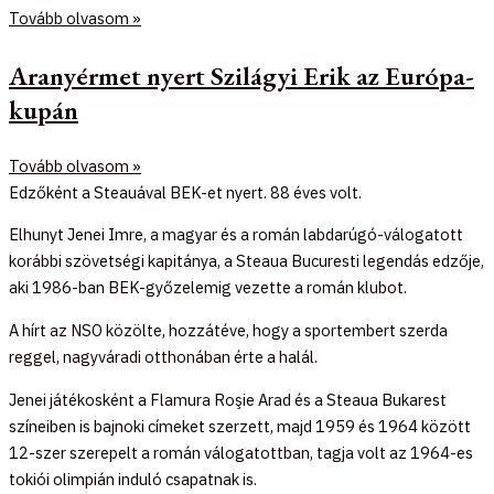
Tovább olvasom »
Aranyérmet nyert Szilágyi Erik az Európa-
kupán
Tovább olvasom »
Edzőként a Steauával BEK-et nyert. 88 éves volt.
Elhunyt Jenei Imre, a magyar és a román labdarúgó-válogatott
korábbi szövetségi kapitánya, a Steaua Bucuresti legendás edzője,
aki 1986-ban BEK-győzelemig vezette a román klubot.
A hírt az NSO közölte, hozzátéve, hogy a sportembert szerda
reggel, nagyváradi otthonában érte a halál.
Jenei játékosként a Flamura Roşie Arad és a Steaua Bukarest
színeiben is bajnoki címeket szerzett, majd 1959 és 1964 között
12-szer szerepelt a román válogatottban, tagja volt az 1964-es
tokiói olimpián induló csapatnak is.