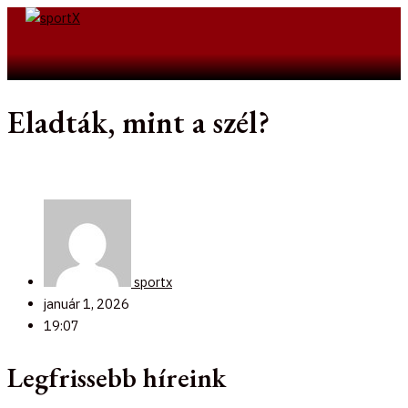
Skip
to
Search
content
Eladták, mint a szél?
sportx
január 1, 2026
19:07
Legfrissebb híreink