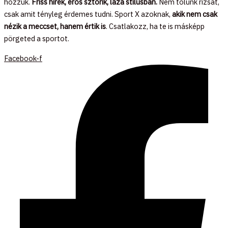
hozzuk.
Friss hírek, erős sztorik, laza stílusban.
Nem tolunk rizsát,
csak amit tényleg érdemes tudni. Sport X azoknak,
akik nem csak
nézik a meccset, hanem értik is
. Csatlakozz, ha te is másképp
pörgeted a sportot.
Facebook-f