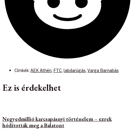
Címkék:
AEK Athén
,
FTC
,
labdarúgás
,
Varga Barnabás
Ez is érdekelhet
Negyedmillió karcsapásnyi történelem – ezrek
hódították meg a Balatont