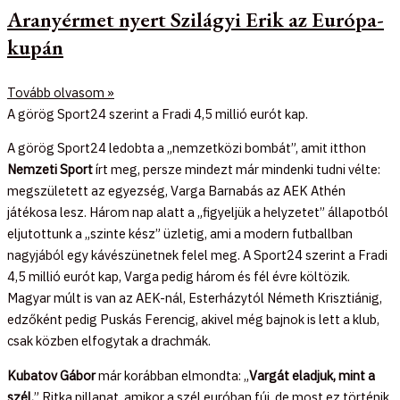
Aranyérmet nyert Szilágyi Erik az Európa-
kupán
Tovább olvasom »
A görög Sport24 szerint a Fradi 4,5 millió eurót kap.
A görög Sport24 ledobta a „nemzetközi bombát”, amit itthon
Nemzeti Sport
írt meg, persze mindezt már mindenki tudni vélte:
megszületett az egyezség, Varga Barnabás az AEK Athén
játékosa lesz. Három nap alatt a „figyeljük a helyzetet” állapotból
eljutottunk a „szinte kész” üzletig, ami a modern futballban
nagyjából egy kávészünetnek felel meg. A Sport24 szerint a Fradi
4,5 millió eurót kap, Varga pedig három és fél évre költözik.
Magyar múlt is van az AEK-nál, Esterházytól Németh Krisztiánig,
edzőként pedig Puskás Ferencig, akivel még bajnok is lett a klub,
csak közben elfogytak a drachmák.
Kubatov Gábor
már korábban elmondta: „
Vargát eladjuk, mint a
szél.
” Ritka pillanat, amikor a szél euróban fúj, de most ez történik.