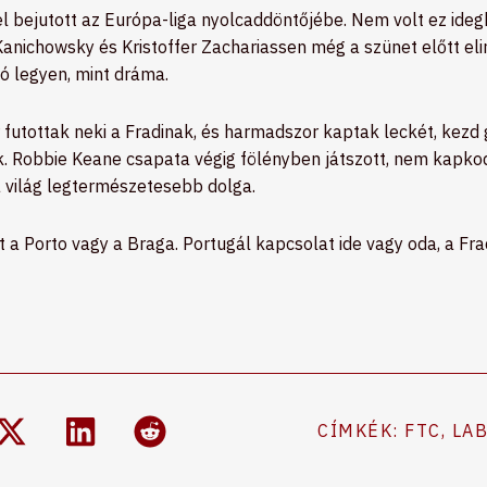
l bejutott az Európa-liga nyolcaddöntőjébe. Nem volt ez ideg
Kanichowsky és Kristoffer Zachariassen még a szünet előtt eli
ó legyen, mint dráma.
 futottak neki a Fradinak, és harmadszor kaptak leckét, kez
. Robbie Keane csapata végig fölényben játszott, nem kapkodo
a világ legtermészetesebb dolga.
 a Porto vagy a Braga. Portugál kapcsolat ide vagy oda, a Fra
CÍMKÉK:
FTC
,
LA