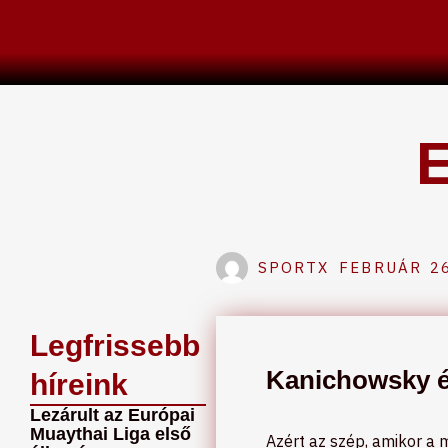
Skip
to
content
E
SPORTX
FEBRUÁR 26
Legfrissebb
Kanichowsky és
híreink
Lezárult az Európai
Muaythai Liga első
Azért az szép, amikor a 