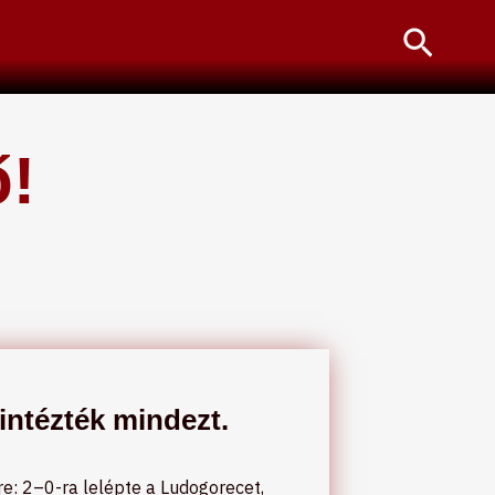
Searc
!
intézték mindezt.
re: 2–0-ra lelépte a Ludogorecet,