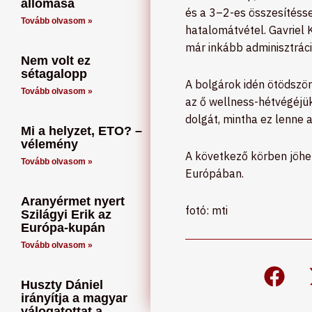
állomása
és a 3–2-es összesítésse
Tovább olvasom »
hatalomátvétel. Gavriel 
már inkább adminisztráci
Nem volt ez
sétagalopp
A bolgárok idén ötödször
Tovább olvasom »
az ő wellness-hétvégéjük
dolgát, mintha ez lenne 
Mi a helyzet, ETO? –
vélemény
A következő körben jöhet
Tovább olvasom »
Európában.
Aranyérmet nyert
fotó: mti
Szilágyi Erik az
Európa-kupán
Tovább olvasom »
Huszty Dániel
irányítja a magyar
válogatottat a