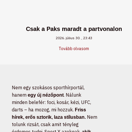
Csak a Paks maradt a partvonalon
2026. július 30.
23:43
Tovább olvasom
Nem egy szokásos sporthírportál,
hanem
. Nálunk
egy új nézőpont
minden belefér: foci, kosár, kézi, UFC,
darts – ha mozog, mi hozzuk.
Friss
Nem
hírek, erős sztorik, laza stílusban.
tolunk rizsát, csak amit tényleg
érdemes tudni. Sport X azoknak,
akik