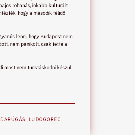
bajos rohanás, inkább kulturált
ntézték, hogy a második félidő
d gyanús lenni, hogy Budapest nem
tt, nem pánikolt, csak tette a
di most nem turistáskodni készül
BDARÚGÁS
,
LUDOGOREC